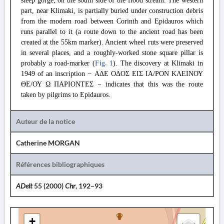
steep gorge, on the south side of the flood stream. The western
part, near Klimaki, is partially buried under construction debris
from the modern road between Corinth and Epidauros which
runs parallel to it (a route down to the ancient road has been
created at the 55km marker). Ancient wheel ruts were preserved
in several places, and a roughly-worked stone square pillar is
probably a road-marker (
Fig. 1
). The discovery at Klimaki in
1949 of an inscription − ΑΔΕ ΟΔΟΣ ΕΙΣ ΙΑ/ΡΟΝ ΚΛΕΙΝΟΥ
ΘΕ/ΟΥ Ω ΠΑΡΙΟΝΤΕΣ − indicates that this was the route
taken by pilgrims to Epidauros.
Auteur de la notice
Catherine MORGAN
Références bibliographiques
ADelt
55 (2000)
Chr
, 192−93
+