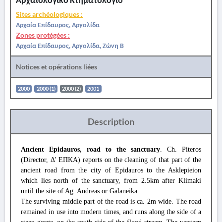
Sites archéologiques :
Αρχαία Επίδαυρος, Αργολίδα
Zones protégées :
Αρχαία Επίδαυρος, Αργολίδα, Ζώνη Β
Notices et opérations liées
2000
2000 (1)
2000 (2)
2001
Description
Ancient Epidauros, road to the sanctuary
. Ch. Piteros
(Director, Δ' ΕΠΚΑ) reports on the cleaning of that part of the
ancient road from the city of Epidauros to the Asklepieion
which lies north of the sanctuary, from 2.5km after Klimaki
until the site of Ag. Andreas or Galaneika.
The surviving middle part of the road is ca. 2m wide. The road
remained in use into modern times, and runs along the side of a