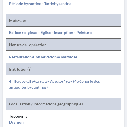
Période byzantine
-
Tardobyzantine
Mots-clés
Édifice religieux
-
Église
-
Inscription
-
Peinture
Nature de l'opération
Restauration/Conservation/Anastylose
Institution(s)
4η Εφορεία Βυζαντινών Αρχαιοτήτων (4e éphorie des
antiquités byzantines)
Localisation / Informations géographiques
Toponyme
Drymon