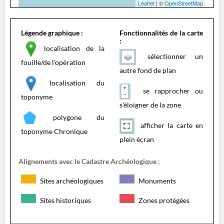
Leaflet
| ©
OpenStreetMap
Légende graphique :
Fonctionnalités de la carte
:
localisation de la
sélectionner un
fouille/de l'opération
autre fond de plan
localisation du
se rapprocher ou
toponyme
s'éloigner de la zone
polygone du
afficher la carte en
toponyme Chronique
plein écran
Alignements avec le Cadastre Archéologique :
Sites archéologiques
Monuments
Sites historiques
Zones protégées