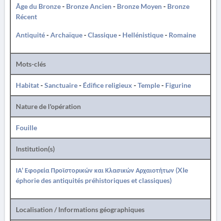
Âge du Bronze
-
Bronze Ancien
-
Bronze Moyen
-
Bronze
Récent
Antiquité
-
Archaïque
-
Classique
-
Hellénistique
-
Romaine
Mots-clés
Habitat
-
Sanctuaire
-
Édifice religieux
-
Temple
-
Figurine
Nature de l'opération
Fouille
Institution(s)
ΙΑ' Εφορεία Προϊστορικών και Κλασικών Αρχαιοτήτων (XIe
éphorie des antiquités préhistoriques et classiques)
Localisation / Informations géographiques