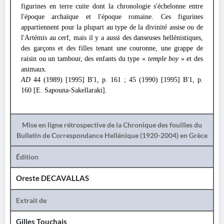
figurines en terre cuite dont la chronologie s'échelonne entre
l'époque archaïque et l'époque romaine. Ces figurines
appartiennent pour la plupart au type de la divinité assise ou de
l'Artémis au cerf, mais il y a aussi des danseuses hellénistiques,
des garçons et des filles tenant une couronne, une grappe de
raisin ou un tambour, des enfants du type «
temple boy
» et des
animaux.
AD
44 (1989) [1995] Β'1, p. 161 ; 45 (1990) [1995] Β'1, p.
160 [E. Sapouna-Sakellaraki].
Mise en ligne rétrospective de la Chronique des fouilles du
Bulletin de Correspondance Hellénique (1920-2004) en Grèce
Édition
Oreste DECAVALLAS
Extrait de
Gilles Touchais