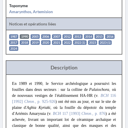
Toponyme
Amarynthos, Artemision
Notices et opérations liées
1987
1990
2005
2006
2007
2012
2013
2014
2015
2016
2017
2018
2019
2020
2021
2022
2022 (1)
2023
2023 (1)
2024
Description
En 1989 et 1990, le Service archéologique a poursuivi les
fouilles dans deux secteurs : sur la colline de
Palaiochora
, où
de nouveaux vestiges de l'établissement HA-HR (v.
BCH
116
[1992]
Chron
., p. 925-926
) ont été mis au jour, et sur le site de
plaine d'
Aghia Kyriaki
, où la fouille du dépotoir du temple
d'Artémis Amaryssia (v.
BCH
117 [1993]
Chron
., p. 876
) a été
achevée, livrant un important lot de céramique archaïque et
classique de bonne qualité, ainsi que des masques et des