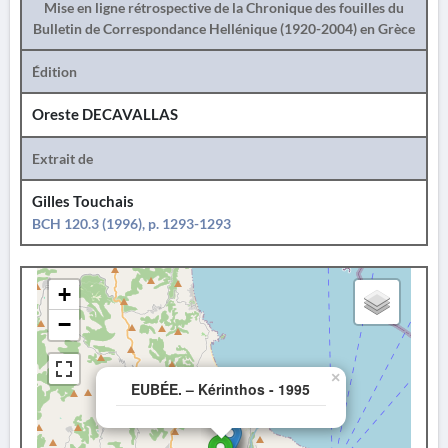
Mise en ligne rétrospective de la Chronique des fouilles du
Bulletin de Correspondance Hellénique (1920-2004) en Grèce
Édition
Oreste DECAVALLAS
Extrait de
Gilles Touchais
BCH 120.3 (1996), p. 1293-1293
+
−
×
EUBÉE. – Kérinthos - 1995