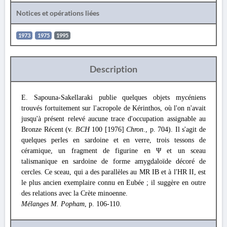
Notices et opérations liées
1973
1975
1995
Description
E. Sapouna-Sakellaraki publie quelques objets mycéniens
trouvés fortuitement sur l'acropole de Kérinthos, où l'on n'avait
jusqu'à présent relevé aucune trace d'occupation assignable au
Bronze Récent (v.
BCH
100 [1976]
Chron
., p. 704). Il s'agit de
quelques perles en sardoine et en verre, trois tessons de
céramique, un fragment de figurine en Ψ et un sceau
talismanique en sardoine de forme amygdaloïde décoré de
cercles. Ce sceau, qui a des parallèles au MR IB et à l'HR II, est
le plus ancien exemplaire connu en Eubée ; il suggère en outre
des relations avec la Crète minoenne.
Mélanges M. Popham
, p. 106-110.