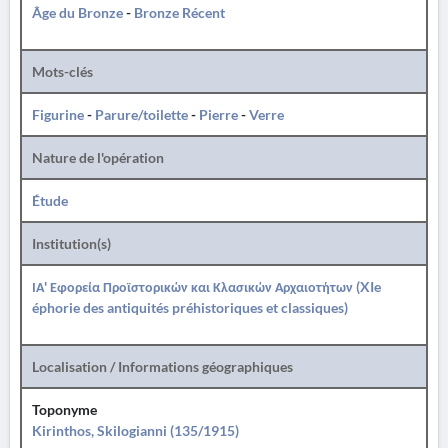
Âge du Bronze
-
Bronze Récent
Mots-clés
Figurine
-
Parure/toilette
-
Pierre
-
Verre
Nature de l'opération
Étude
Institution(s)
ΙΑ' Εφορεία Προϊστορικών και Κλασικών Αρχαιοτήτων (XIe
éphorie des antiquités préhistoriques et classiques)
Localisation / Informations géographiques
Toponyme
Kirinthos, Skilogianni (135/1915)