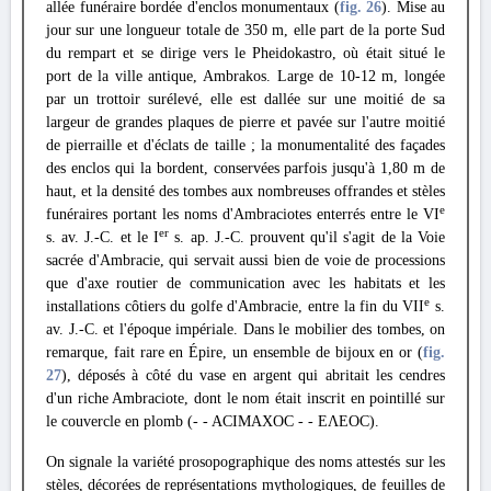
allée funéraire bordée d'enclos monumentaux (
fig. 26
). Mise au
jour sur une longueur totale de 350 m, elle part de la porte Sud
du rempart et se dirige vers le Pheidokastro, où était situé le
port de la ville antique, Ambrakos. Large de 10-12 m, longée
par un trottoir surélevé, elle est dallée sur une moitié de sa
largeur de grandes plaques de pierre et pavée sur l'autre moitié
de pierraille et d'éclats de taille ; la monumentalité des façades
des enclos qui la bordent, conservées parfois jusqu'à 1,80 m de
haut, et la densité des tombes aux nombreuses offrandes et stèles
e
funéraires portant les noms d'Ambraciotes enterrés entre le VI
er
s. av. J.-C. et le I
s. ap. J.-C. prouvent qu'il s'agit de la Voie
sacrée d'Ambracie, qui servait aussi bien de voie de processions
que d'axe routier de communication avec les habitats et les
e
installations côtiers du golfe d'Ambracie, entre la fin du VII
s.
av. J.-C. et l'époque impériale. Dans le mobilier des tombes, on
remarque, fait rare en Épire, un ensemble de bijoux en or (
fig.
27
), déposés à côté du vase en argent qui abritait les cendres
d'un riche Ambraciote, dont le nom était inscrit en pointillé sur
le couvercle en plomb (- - ACIMAXOC - - EΛEOC).
On signale la variété prosopographique des noms attestés sur les
stèles, décorées de représentations mythologiques, de feuilles de