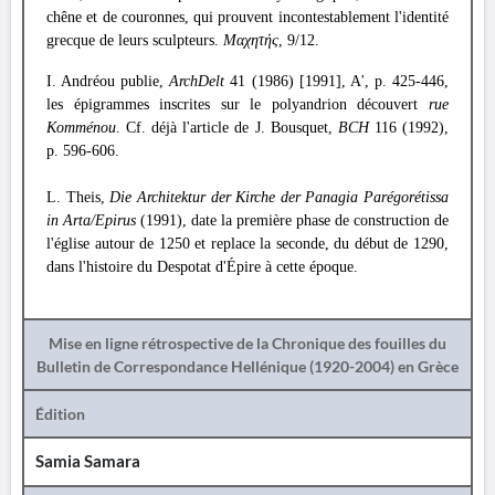
chêne et de couronnes, qui prouvent incontestablement l'identité
grecque de leurs sculpteurs.
Μαχητής
, 9/12.
I. Andréou publie,
ArchDelt
41 (1986) [1991], A', p. 425-446,
les épigrammes inscrites sur le polyandrion découvert
rue
Komménou
. Cf. déjà l'article de J. Bousquet,
BCH
116 (1992),
p. 596-606.
L. Theis,
Die Architektur der Kirche der Panagia Parégorétissa
in Arta/Epirus
(1991), date la première phase de construction de
l'église autour de 1250 et replace la seconde, du début de 1290,
dans l'histoire du Despotat d'Épire à cette époque.
Mise en ligne rétrospective de la Chronique des fouilles du
Bulletin de Correspondance Hellénique (1920-2004) en Grèce
Édition
Samia Samara