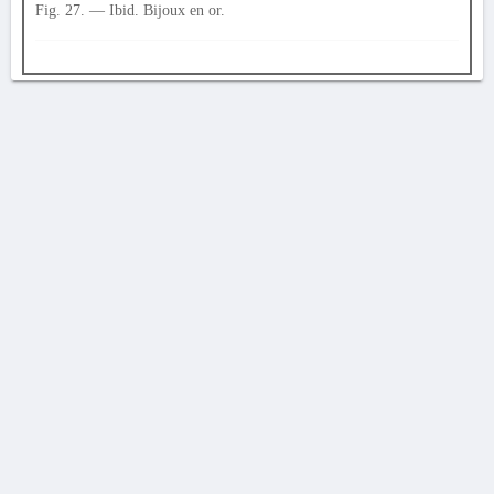
Fig. 27. — Ibid. Bijoux en or.
AVERTISSEMENT
La Chronique des fouilles en ligne ne constitue en aucun cas une publication des
découvertes qui y sont signalées. L'EfA et la BSA ne peuvent délivrer de copie des
illustrations qui y sont reproduites et dont ils ne détiennent pas les droits.