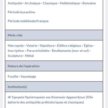
Antiquité
-
Archaïque
-
Classique
-
Hellénistique
-
Romaine
Période byzantine
Période médiévale/franque
Mots-clés
Nécropole
-
Voierie
-
Sépulture
-
Édifice religieux
-
Église
-
Inscription
-
Parure/toilette
-
Revêtements (mur et sol)
-
Sculpture
-
Métal
Nature de l'opération
Fouille
-
Sauvetage
Institution(s)
ΙΒ' Εφορεία Προϊστορικών και Κλασικών Αρχαιοτήτων (XIIe
éphorie des antiquités préhistoriques et classiques)