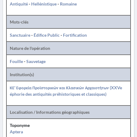
Antiquité
-
Hellénistique
-
Romaine
Mots-clés
Sanctuaire
-
Édifice Public
-
Fortification
Nature de l'opération
Fouille
-
Sauvetage
Institution(s)
ΚΕ' Εφορεία Προϊστορικών και Κλασικών Αρχαιοτήτων (XXVe
éphorie des antiquités préhistoriques et classiques)
Localisation / Informations géographiques
Toponyme
Aptera