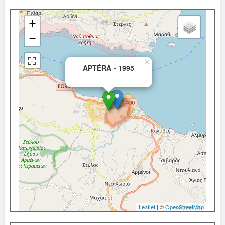
+
−
×
APTÉRA - 1995
Leaflet
| ©
OpenStreetMap