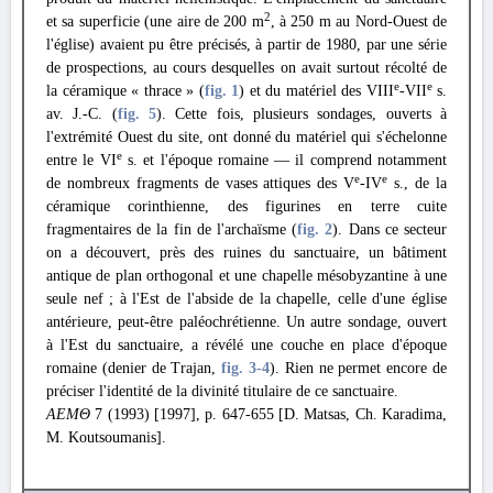
2
et sa superficie (une aire de 200 m
, à 250 m au Nord-Ouest de
l'église) avaient pu être précisés, à partir de 1980, par une série
de prospections, au cours desquelles on avait surtout récolté de
e
e
la céramique « thrace » (
fig. 1
) et du matériel des VIII
-VII
s.
av. J.-C. (
fig. 5
). Cette fois, plusieurs sondages, ouverts à
l'extrémité Ouest du site, ont donné du matériel qui s'échelonne
e
entre le VI
s. et l'époque romaine — il comprend notamment
e
e
de nombreux fragments de vases attiques des V
-IV
s., de la
céramique corinthienne, des figurines en terre cuite
fragmentaires de la fin de l'archaïsme (
fig. 2
). Dans ce secteur
on a découvert, près des ruines du sanctuaire, un bâtiment
antique de plan orthogonal et une chapelle mésobyzantine à une
seule nef ; à l'Est de l'abside de la chapelle, celle d'une église
antérieure, peut-être paléochrétienne. Un autre sondage, ouvert
à l'Est du sanctuaire, a révélé une couche en place d'époque
romaine (denier de Trajan,
fig. 3
-4
). Rien ne permet encore de
préciser l'identité de la divinité titulaire de ce sanctuaire.
ΑΕΜΘ
7 (1993) [1997], p. 647-655 [D. Matsas, Ch. Karadima,
M. Koutsoumanis].