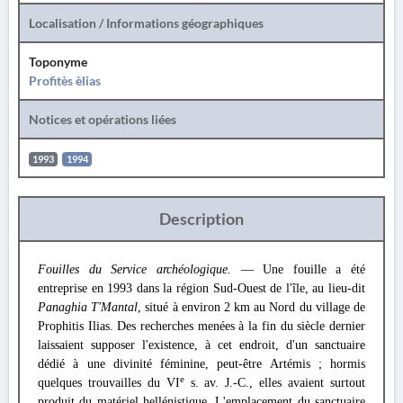
Localisation / Informations géographiques
Toponyme
Profitès èlias
Notices et opérations liées
1993
1994
Description
Fouilles du Service archéologique.
— Une fouille a été
entreprise en 1993 dans la région Sud-Ouest de l'île, au lieu-dit
Panaghia T'Mantal
, situé à environ 2 km au Nord du village de
Prophitis Ilias. Des recherches menées à la fin du siècle dernier
laissaient supposer l'existence, à cet endroit, d'un sanctuaire
dédié à une divinité féminine, peut-être Artémis ; hormis
e
quelques trouvailles du VI
s. av. J.-C., elles avaient surtout
produit du matériel hellénistique. L'emplacement du sanctuaire