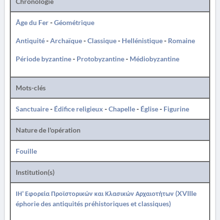
Chronologie
Âge du Fer
-
Géométrique
Antiquité
-
Archaïque
-
Classique
-
Hellénistique
-
Romaine
Période byzantine
-
Protobyzantine
-
Médiobyzantine
Mots-clés
Sanctuaire
-
Édifice religieux
-
Chapelle
-
Église
-
Figurine
Nature de l'opération
Fouille
Institution(s)
ΙΗ' Εφορεία Προϊστορικών και Κλασικών Αρχαιοτήτων (XVIIIe
éphorie des antiquités préhistoriques et classiques)