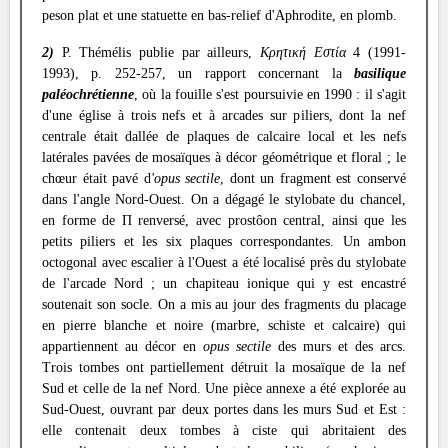
peson plat et une statuette en bas-relief d'Aphrodite, en plomb.
2)
P. Thémélis publie par ailleurs,
Κρητική Εστία
4 (1991-
1993), p. 252-257, un rapport concernant la
basilique
paléochrétienne
, où la fouille s'est poursuivie en 1990 : il s'agit
d'une église à trois nefs et à arcades sur piliers, dont la nef
centrale était dallée de plaques de calcaire local et les nefs
latérales pavées de mosaïques à décor géométrique et floral ; le
chœur était pavé d
'opus sectile
, dont un fragment est conservé
dans l'angle Nord-Ouest. On a dégagé le stylobate du chancel,
en forme de Π renversé, avec prostôon central, ainsi que les
petits piliers et les six plaques correspondantes. Un ambon
octogonal avec escalier à l'Ouest a été localisé près du stylobate
de l'arcade Nord ; un chapiteau ionique qui y est encastré
soutenait son socle. On a mis au jour des fragments du placage
en pierre blanche et noire (marbre, schiste et calcaire) qui
appartiennent au décor en
opus sectile
des murs et des arcs.
Trois tombes ont partiellement détruit la mosaïque de la nef
Sud et celle de la nef Nord. Une pièce annexe a été explorée au
Sud-Ouest, ouvrant par deux portes dans les murs Sud et Est :
elle contenait deux tombes à ciste qui abritaient des