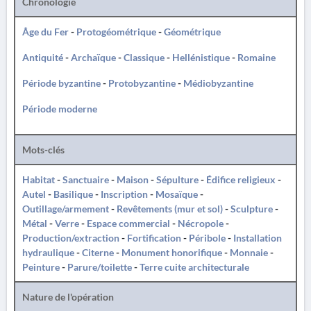
Chronologie
Âge du Fer
-
Protogéométrique
-
Géométrique
Antiquité
-
Archaïque
-
Classique
-
Hellénistique
-
Romaine
Période byzantine
-
Protobyzantine
-
Médiobyzantine
Période moderne
Mots-clés
Habitat
-
Sanctuaire
-
Maison
-
Sépulture
-
Édifice religieux
-
Autel
-
Basilique
-
Inscription
-
Mosaïque
-
Outillage/armement
-
Revêtements (mur et sol)
-
Sculpture
-
Métal
-
Verre
-
Espace commercial
-
Nécropole
-
Production/extraction
-
Fortification
-
Péribole
-
Installation
hydraulique
-
Citerne
-
Monument honorifique
-
Monnaie
-
Peinture
-
Parure/toilette
-
Terre cuite architecturale
Nature de l'opération