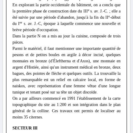
En explorant la partie occidentale du bâtiment, on a conclu que
e
la première phase de construction date du III
s. av. J.-C. ; elle a
e
été suivie par une période d'abandon, jusqu'à la fin du II
-début
er
du I
s. av. J.-C, époque à laquelle commence une nouvelle et
brève période d'occupation.
Dans la partie Ν on a mis au jour la cuisine, composée de trois
pièces.
Parmi le matériel, il faut mentionner une importante quantité de
pesons et de petites boules en argile à décor incisé, quelques
monnaies en bronze (d'Éleftherna et d'Axos), une monnaie en
argent d'Histiée, ainsi qu'un instrument médical en bronze, deux
bagues, des pointes de flèche et quelques outils. La trouvaille la
plus remarquable est un relief en calcaire local, en forme de
naiskos, avec représentation d'une femme vêtue d'une longue
tunique et tenant posé sur sa tête un objet discoïde.
On a par ailleurs commencé en 1991 l'établissement de la carte
topographique du site au 1:200 et son intégration dans le plan
général de la colline. Ces travaux ont permis de localiser au
moins 35 citernes.
SECTEUR III