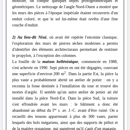
mobilier, on compte quelques objets protogéométriques et
géométriques. Le nettoyage de l'angle Nord-Ouest a montré que
les murs des pièces à l'époque impériale étaient recouverts d'un
enduit coloré, et que le sol lui-même était revêtu d'une fine
couche d'enduit.
2) Au lieu-dit Nissi
, où avait été repérée l'enceinte classique,
l'exploration des murs de pierres sèches modernes a permis
d'identifier des éléments architecturaux permettant de restituer
le propylon, à l'exception des colonnes.
La fouille de la
maison hellénistique
, commencée en 1988,
s'est achevée en 1990. Sept pièces en ont été dégagées, couvrant
2
une superficie d'environ 200 m
. Dans la partie Est, la pièce la
plus vaste a probablement abrité un atelier de potier : on y a
reconnu la fosse destinée à l'installation du tour et trouvé des
mottes d'argile. Il semble qu'un autre atelier de potier ait été
installé dans la pièce Nord-Est. Dans la pièce Sud, la toiture
s'est effondrée avant les murs : le bâtiment a donc été
er
abandonné au début du I
s. av. J.-C. avant d'être ruiné. On a
recueilli des tessons appartenant à plus de 300 vases, parmi
lesquels des bols mégariens, ainsi que des supports de pithoi et
de la matière organique, qui suggèrent qu'il s'agit d'un magasin.