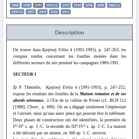
1988
1990
1991
1991 (1)
1992
1994
1998
2000
2000 (1)
2000 (2)
2007
2009
2010
2011
Description
On trouve dans
Κρητική Εστία
4 (1991-1993), p. 247-263, les
comptes rendus concernant les fouilles menées dans les
différents secteurs du site pendant les campagnes 1989-1991.
SECTEUR I
1)
P. Thémélis,
Κρητική Εστία
4 (1991-1993), p. 247-252,
expose les résultats des fouilles de la
Maison romaine et de ses
abords
orientaux
, à l'Est de la colline de Prinès (cf.
BCH
112
[1988],
Chron
., p. 690). On en a dégagé totalement l'
impluvium
et l'
atrium
, ainsi qu'une autre pièce qui pouvait être le
tablinum
.
Deux phases de construction ont été identifiées, la première du
er
e
e
e
I
-II
s. ap. J.-C, la seconde du III
-IV
s. ap. J.-C. La maison
a été détruite par un séisme, en 360 ap. J.-C. environ.