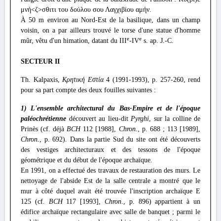
μνή<ζ>σθιτι του δούλου σου Λαγχιβίου αμήν.
À 50 m environ au Nord-Est de la basilique, dans un champ
voisin, on a par ailleurs trouvé le torse d'une statue d'homme
e
e
mûr, vêtu d'un himation, datant du III
-IV
s. ap. J.-C.
SECTEUR II
Th. Kalpaxis,
Κρητική Εστία
4 (1991-1993), p. 257-260, rend
pour sa part compte des deux fouilles suivantes :
1)
L'ensemble architectural du Bas-Empire
et de l'époque
paléochrétienne
découvert au lieu-dit
Pyrghi
, sur la colline de
Prinès (cf. déjà
BCH
112 [1988],
Chron
., p. 688 ; 113 [1989],
Chron
., p. 692). Dans la partie Sud du site ont été découverts
des vestiges architecturaux et des tessons de l'époque
géométrique et du début de l'époque archaïque.
En 1991, on a effectué des travaux de restauration des murs. Le
nettoyage de l'abside Est de la salle centrale a montré que le
mur à côté duquel avait été trouvée l'inscription archaïque Ε
125 (cf.
BCH
117 [1993],
Chron
., p. 896) appartient à un
édifice archaïque rectangulaire avec salle de banquet ; parmi le