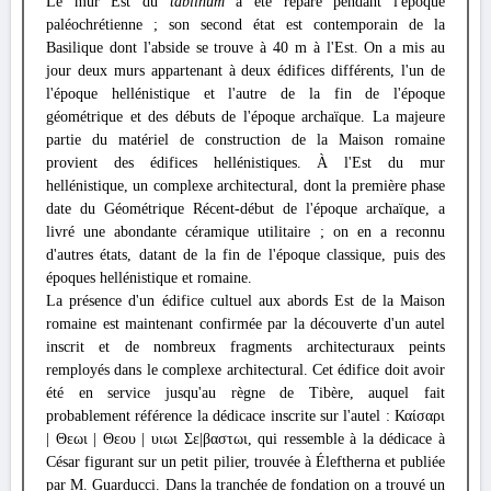
Le mur Est du
tablinum
a été réparé pendant l'époque
paléochrétienne ; son second état est contemporain de la
Basilique dont l'abside se trouve à 40 m à l'Est. On a mis au
jour deux murs appartenant à deux édifices différents, l'un de
l'époque hellénistique et l'autre de la fin de l'époque
géométrique et des débuts de l'époque archaïque. La majeure
partie du matériel de construction de la Maison romaine
provient des édifices hellénistiques. À l'Est du mur
hellénistique, un complexe architectural, dont la première phase
date du Géométrique Récent-début de l'époque archaïque, a
livré une abondante céramique utilitaire ; on en a reconnu
d'autres états, datant de la fin de l'époque classique, puis des
époques hellénistique et romaine.
La présence d'un édifice cultuel aux abords Est de la Maison
romaine est maintenant confirmée par la découverte d'un autel
inscrit et de nombreux fragments architecturaux peints
remployés dans le complexe architectural. Cet édifice doit avoir
été en service jusqu'au règne de Tibère, auquel fait
probablement référence la dédicace inscrite sur l'autel : Καίσαρι
| Θεωι | Θεου | υιωι Σε|βαστωι, qui ressemble à la dédicace à
César figurant sur un petit pilier, trouvée à Éleftherna et publiée
par M. Guarducci. Dans la tranchée de fondation on a trouvé un