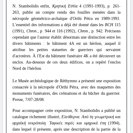
N. Stambolidis enfin,
Κρητική Εστία
4 (1991-1993), p. 261-
263, publie un compte rendu des fouilles menées dans la
nécropole géométrico-archaïque d'Orthi Pétra en 1989-1991.
L'essentiel des informations a déjà été donné dans les
BCH
115
(1991),
Chron
., p. 944 et 116 (1992),
Chron
., p. 942. Précisons
cependant que l'auteur établit désormais une distinction entre les
divers bâtiments : le bâtiment 4A est un hérôon, auquel il
attribue les petites statuettes de guerriers qui servaient
d'acrotères. À l'Est du bâtiment funéraire 4K a été découvert un
enclos. Au-dessous de ces deux édifices, on a repéré l'enclos
Nord de l'hérôon.
Le Musée archéologique de Réthymno a présenté une exposition
consacrée à la nécropole d'Orthi Pétra, avec des maquettes des
monuments funéraires, des crémations et du bûcher du guerrier.
Presse, 7/07-28/08.
Pour accompagner cette exposition, N. Stambolidis a publié un
catalogue richement illustré,
Ελεύθερνα. Από τη γεωμετρική και
αρχαϊκή νεκρόπολη. Ταφικές πυρές και ομηρικά έπη
(1994),
dans lequel il présente, après une description de la partie de la