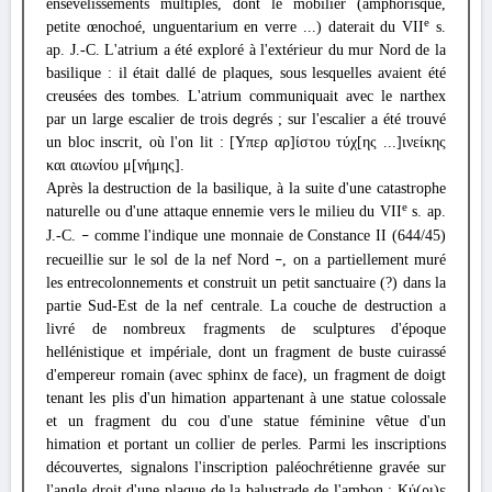
ensevelissements multiples, dont le mobilier (amphorisque,
e
petite œnochoé, unguentarium en verre ...) daterait du VII
s.
ap. J.-C. L'atrium a été exploré à l'extérieur du mur Nord de la
basilique : il était dallé de plaques, sous lesquelles avaient été
creusées des tombes. L'atrium communiquait avec le narthex
par un large escalier de trois degrés ; sur l'escalier a été trouvé
un bloc inscrit, où l'on lit : [Υπερ αρ]ίστου τύχ[ης ...]ινείκης
και αιωνίου μ[νήμης].
Après la destruction de la basilique, à la suite d'une catastrophe
e
naturelle ou d'une attaque ennemie vers le milieu du VII
s. ap.
J.-C.
comme l'indique une monnaie de Constance II (644/45)
–
recueillie sur le sol de la nef Nord
, on a partiellement muré
–
les entrecolonnements et construit un petit sanctuaire (?) dans la
partie Sud-Est de la nef centrale. La couche de destruction a
livré de nombreux fragments de sculptures d'époque
hellénistique et impériale, dont un fragment de buste cuirassé
d'empereur romain (avec sphinx de face), un fragment de doigt
tenant les plis d'un himation appartenant à une statue colossale
et un fragment du cou d'une statue féminine vêtue d'un
himation et portant un collier de perles. Parmi les inscriptions
découvertes, signalons l'inscription paléochrétienne gravée sur
l'angle droit d'une plaque de la balustrade de l'ambon : Κύ(ρι)ε