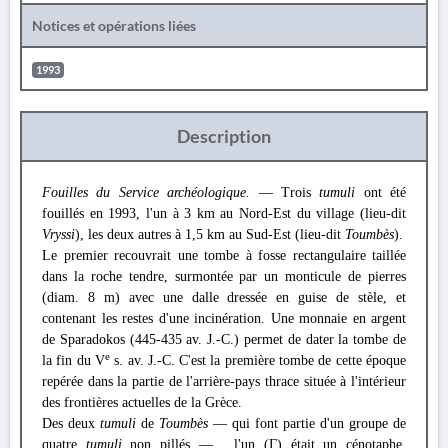
Notices et opérations liées
1993
Description
Fouilles du Service archéologique.
— Trois
tumuli
ont été
fouillés en 1993, l'un à 3 km au Nord-Est du village (lieu-dit
Vryssi
), les deux autres à 1,5 km au Sud-Est (lieu-dit
Toumbès
).
Le premier recouvrait une tombe à fosse rectangulaire taillée
dans la roche tendre, surmontée par un monticule de pierres
(diam. 8 m) avec une dalle dressée en guise de stèle, et
contenant les restes d'une incinération. Une monnaie en argent
de Sparadokos (445-435 av. J.-C.) permet de dater la tombe de
e
la fin du V
s. av. J.-C. C'est la première tombe de cette époque
repérée dans la partie de l'arrière-pays thrace située à l'intérieur
des frontières actuelles de la Grèce.
Des deux
tumuli
de
Toumbès
— qui font partie d'un groupe de
quatre
tumuli
non pillés — , l'un (Γ) était un cénotaphe,