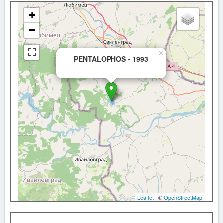
+
−
×
PENTALOPHOS - 1993
Leaflet
| ©
OpenStreetMap