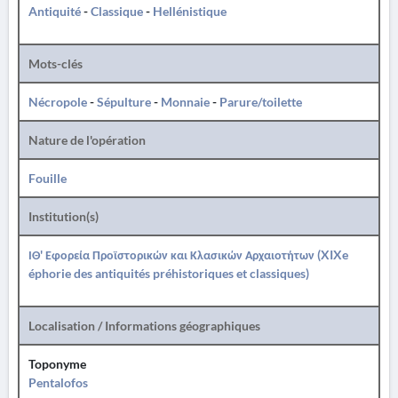
Antiquité
-
Classique
-
Hellénistique
Mots-clés
Nécropole
-
Sépulture
-
Monnaie
-
Parure/toilette
Nature de l'opération
Fouille
Institution(s)
ΙΘ' Εφορεία Προϊστορικών και Κλασικών Αρχαιοτήτων (XIXe
éphorie des antiquités préhistoriques et classiques)
Localisation / Informations géographiques
Toponyme
Pentalofos