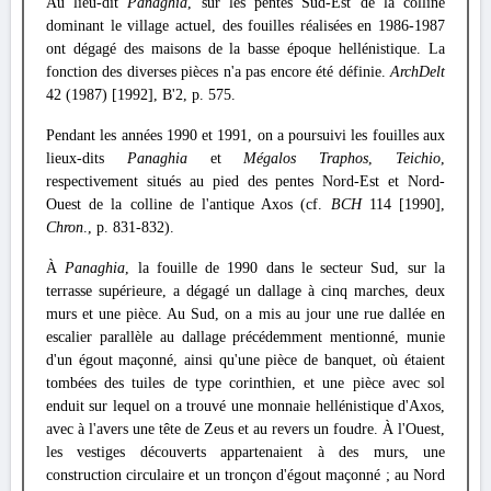
Au lieu-dit
Panaghia
, sur les pentes Sud-Est de la colline
dominant le village actuel, des fouilles réalisées en 1986-1987
ont dégagé des maisons de la basse époque hellénistique. La
fonction des diverses pièces n'a pas encore été définie.
ArchDelt
42 (1987) [1992], B'2, p. 575.
Pendant les années 1990 et 1991, on a poursuivi les fouilles aux
lieux-dits
Panaghia
et
Mégalos Traphos
,
Teichio
,
respectivement situés au pied des pentes Nord-Est et Nord-
Ouest de la colline de l'antique Axos (cf.
BCH
114 [1990],
Chron
., p. 831-832).
À
Panaghia
, la fouille de 1990 dans le secteur Sud, sur la
terrasse supérieure, a dégagé un dallage à cinq marches, deux
murs et une pièce. Au Sud, on a mis au jour une rue dallée en
escalier parallèle au dallage précédemment mentionné, munie
d'un égout maçonné, ainsi qu'une pièce de banquet, où étaient
tombées des tuiles de type corinthien, et une pièce avec sol
enduit sur lequel on a trouvé une monnaie hellénistique d'Axos,
avec à l'avers une tête de Zeus et au revers un foudre. À l'Ouest,
les vestiges découverts appartenaient à des murs, une
construction circulaire et un tronçon d'égout maçonné ; au Nord