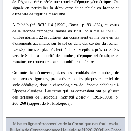
de l'égout a été repérée une couche d'époque géométrique. On
signale en particulier la découverte d'une phiale en bronze et
d'une tête de figurine masculine.
À
Teichio
(cf.
BCH
114 [1990],
Chron
., p. 831-832), au cours
de la seconde campagne, menée en 1991, on a mis au jour 27
tombes abritant 22 sépultures, qui consistaient en majorité en tas
d'ossements accumulés sur le sol ou dans des cavités du rocher.
Les sépultures en place étaient, à deux exceptions près, orientées
vers le Sud. La majorité des tombes, d'époque hellénistique et
romaine, ne contenaient aucun mobilier funéraire.
On note la découverte, dans les remblais des tombes, de
nombreuses figurines, protomés et petites plaques en relief de
style dédalique, dont la chronologie va de l'époque dédalique à
l'époque classique. Les terres qui les contenaient ont pu glisser
des terrasses de l'acropole.
Κρητική Εστία
4 (1991-1993), p.
266-268 (rapport de N. Prokopiou).
Mise en ligne rétrospective de la Chronique des fouilles du
Bulletin de Correspondance Hellénique (1920-2004) en Grèce