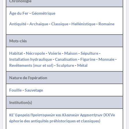
Chronologie
Âge du Fer
-
Géométrique
Antiquité
-
Archaïque
-
Classique
-
Hellénistique
-
Romaine
Mots-clés
Habitat
-
Nécropole
-
Voierie
-
Maison
-
Sépulture
-
Installation hydraulique
-
Canalisation
-
Figurine
-
Monnaie
-
Revêtements (mur et sol)
-
Sculpture
-
Métal
Nature de l'opération
Fouille
-
Sauvetage
Institution(s)
ΚΕ' Εφορεία Προϊστορικών και Κλασικών Αρχαιοτήτων (XXVe
éphorie des antiquités préhistoriques et classiques)