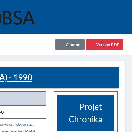
Citation
Version PDF
) - 1990
Projet
90
Chronika
pulture
-
Monnaie
-
ure/toilette
-
Métal