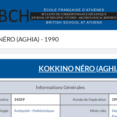
ÉRO (AGHIA) - 1990
KOKKINO NÉRO (AGHIA
Informations Générales
otice
14359
Année de l'opération
19
logie
Antiquité
-
Hellénistique
Mots-clés
Sé
Par