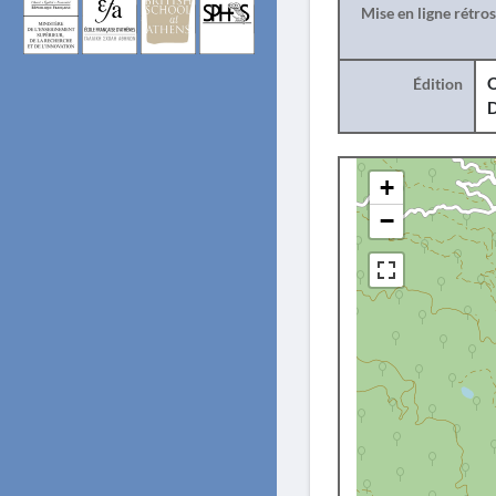
Mise en ligne rétro
Édition
O
+
−