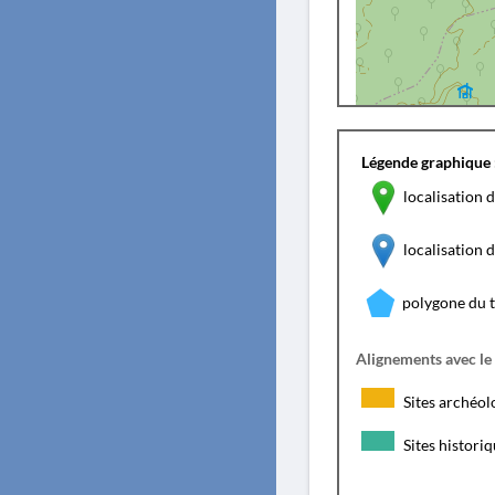
Légende graphique 
localisation d
localisation
polygone du 
Alignements avec le
Sites archéol
Sites histori