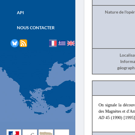
Nature de l'opé
API
NOUS CONTACTER
Localisa
Informa
géograph
On signale la découve
des Magnètes et d'Amp
AD
45 (1990) [1995],