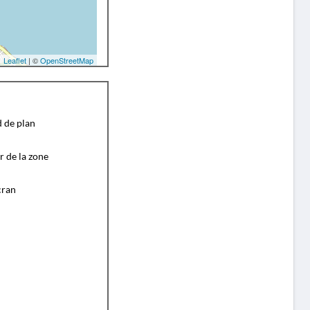
Leaflet
| ©
OpenStreetMap
d de plan
r de la zone
cran