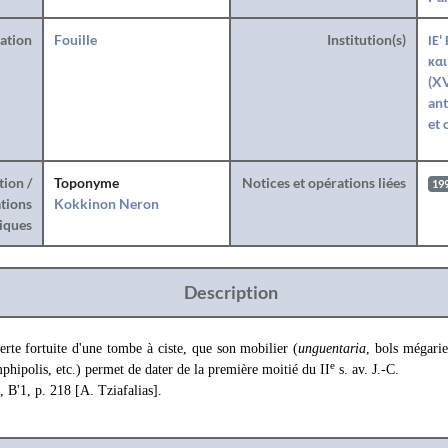
ration
Fouille
Institution(s)
ΙΕ'
και
(XV
ant
et 
tion /
Toponyme
Notices et opérations liées
19
tions
Kokkinon Neron
iques
Description
rte fortuite d'une tombe à ciste, que son mobilier (
unguentaria
, bols mégari
e
hipolis, etc.) permet de dater de la première moitié du II
s. av. J.-C.
 Β'1, p. 218 [A. Tziafalias].