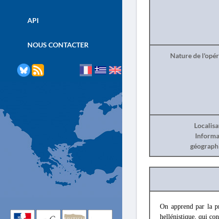
API
NOUS CONTACTER
Nature de l'opé
Localisa
Informa
géograph
On apprend par la p
hellénistique, qui co