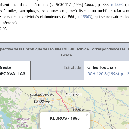
uivent aussi dans la nécropole (v.
BCH
117 [1993]
Chron
., p. 836,
n.15562
),
es à tuiles, sarcophages, sépultures en jarres) livrent un mobilier relative
s
consacré aux divinités chthoniennes (v.
ibid
.,
n.15563
), qui se trouvait en b
la nécropole.
2.95.
spective de la Chronique des fouilles du Bulletin de Correspondance Hel
Grèce
reste
Extrait de
Gilles Touchais
DECAVALLAS
BCH 120.3 (1996), p. 
×
KÉDROS - 1995