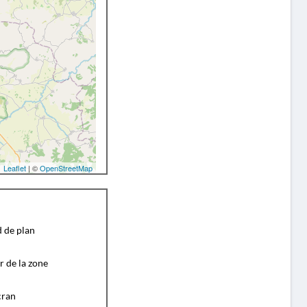
Leaflet
| ©
OpenStreetMap
d de plan
r de la zone
cran