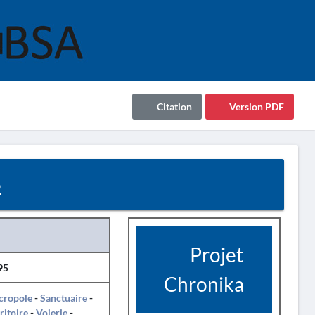
Citation
Version PDF
5
Projet
95
Chronika
cropole
-
Sanctuaire
-
ritoire
-
Voierie
-