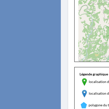
Légende graphique 
localisation d
localisation
polygone du 