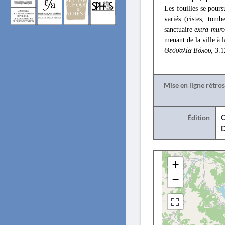
Les fouilles se pours
variés (cistes, tomb
sanctuaire
extra muro
menant de la ville à 
Θεσσαλία Βόλου
, 3.1
Mise en ligne rétro
Édition
O
+
−