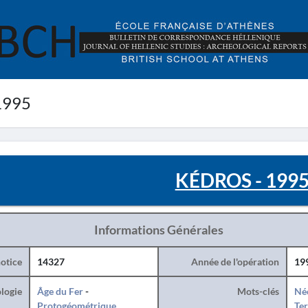
1995
KÉDROS - 199
Informations Générales
otice
14327
Année de l'opération
19
logie
Âge du Fer
-
Mots-clés
Né
Protogéométrique
Ter