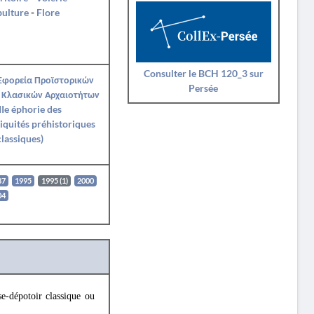
pulture
-
Flore
Consulter le BCH 120_3 sur
 Εφορεία Προϊστορικών
Persée
 Κλασικών Αρχαιοτήτων
IIe éphorie des
iquités préhistoriques
classiques)
87
1995
1995 (1)
2000
04
se-dépotoir classique ou