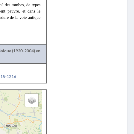
 où des tombes, de types
ment pauvre, et dans le
ordure de la voie antique
lénique (1920-2004) en
1215-1216