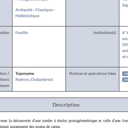
Sé
Antiquité
-
Classique
-
Hellénistique
ration
Fouille
Institution(s)
ΙΓ'
και
(XI
ant
et 
tion /
Toponyme
Notices et opérations liées
19
tions
Kedron, Chalambrezi
20
iques
Description
resse la découverte d'une tombe à
tholos
protogéométrique et celle d'une fos
ntenait notamment des grains de raisin.