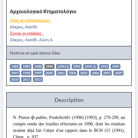
Αρχαιολογικό Κτηματολόγιο
Sites archéologiques :
Ζάκρος, Λασίθι
Zones protégées :
Ζάκρος, Λασίθι, Ζώνη Α
Notices et opérations liées
1985
1987
1988
1990
1990 (1)
1991
1991 (1)
1993
1995
1997
1998
1999
2000
2002
2004
2005
2006
2007
2009
2010
2011
2013
Description
N. Platon
publie,
PraktArchEt
(1990) [1993], p. 279-299, un
ⴕ
compte rendu des fouilles effectuées en 1990, dont les résultats
avaient déjà fait l'objet d'un rapport dans le
BCH
115 (1991),
Chron
., p. 937.