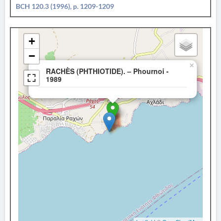
BCH 120.3 (1996), p. 1209-1209
+
−
×
RACHÈS (PHTHIOTIDE). – Phournoi -
1989