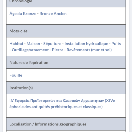
Chronologie
Âge du Bronze
-
Bronze Ancien
Mots-clés
Habitat
-
Maison
-
Sépulture
-
Installation hydraulique
-
Puits
-
Outillage/armement
-
Pierre
-
Revêtements (mur et sol)
Nature de l'opération
Fouille
Institution(s)
ΙΔ' Εφορεία Προϊστορικών και Κλασικών Αρχαιοτήτων (XIVe
éphorie des antiquités préhistoriques et classiques)
Localisation / Informations géographiques