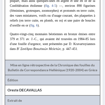
plupart, mais aussi quelques-unes en argent et une en or de la
Confédération étolienne (
fig. 4
-5
) —, environ 890 figurines
(féminines, grotesques, zoomorphes) et protomés en terre cuite,
des vases miniatures, votifs ou d'usage courant, des plaquettes à
reliefs (en terre cuite, en plomb, en os) et une paire de boucles
d'oreille en or (
fig. 6
).
Quatre-vingt-cinq monnaies béotiennes en bronze émises entre
379 et 371 av. J.-C., qui avaient été trouvées en 1984-85 lors
d'une fouille d'urgence, sont présentées par D. Kravartoyiannos
dans
Β' Συνέδριο Βοιωτικών Μελετών
, p. 447-451.
Mise en ligne rétrospective de la Chronique des fouilles du
Bulletin de Correspondance Hellénique (1920-2004) en Grèce
Édition
Oreste DECAVALLAS
Extrait de