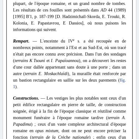
plupart, de l'époque romaine, et un grand nombre de tombes.
Les résultats de ces fouilles sont présentés dans
AD
44 (1989)
[1995] Β'1, p. 187-199 [
D. Hadzimichaïl-Skorda
, E. Trouki, R.
Kolonia, E. Papastavrou, Ε Dassios], où nous puisons les
informations qui suivent.
e
Rempart
.
— L'enceinte du IV
s. a été recoupée en de
nombreux points, notamment à l'Est et au Sud-Est, où son tracé
n'était pas encore connu avec précision. Dans l'un des sondages
(
terrains Κ Tsouni
et
I. Papaïoannou
), on a découvert les restes
d'une cour dallée appartenant sans doute à une porte ; dans un
autre (
terrain E. Moskachlaïdi
), la muraille était renforcée par
un bastion rectangulaire en saillie sur les deux parements (
fig.
1
).
Constructions
.
— Les vestiges les plus notables sont ceux d'un
petit édifice rectangulaire en pierre de taille, de construction
soignée, érigé à la fin de l'époque classique et réutilisé comme
monument funéraire à l'époque romaine tardive (
terrain A.
Papadima
) ; ceux d'un vaste complexe architectural d'époque
romaine en
opus mixtum
, dont on ne peut encore préciser la
fonction (
terrain de la Crèche nationale
) ; enfin ceux d'un