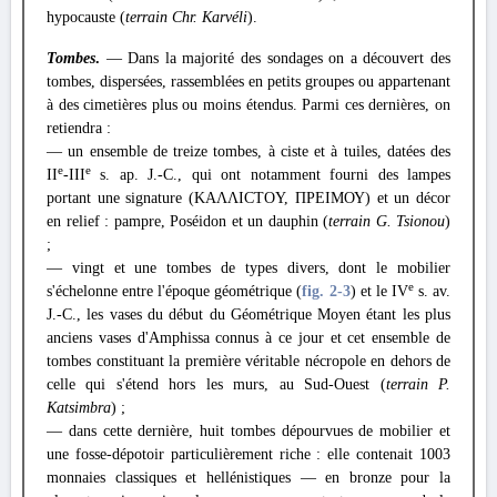
hypocauste (
terrain Chr. Karvéli
).
Tombes
.
— Dans la majorité des sondages on a découvert des
tombes, dispersées, rassemblées en petits groupes ou appartenant
à des cimetières plus ou moins étendus. Parmi ces dernières, on
retiendra :
— un ensemble de treize tombes, à ciste et à tuiles, datées des
e
e
ΙI
-III
s. ap. J.-C., qui ont notamment fourni des lampes
portant une signature (KAΛΛICTOY, ΠΡΕΙΜΟΥ) et un décor
en relief : pampre, Poséidon et un dauphin (
terrain G. Tsionou
)
;
— vingt et une tombes de types divers, dont le mobilier
e
s'échelonne entre l'époque géométrique (
fig. 2
-3
) et le IV
s. av.
J.-C., les vases du début du Géométrique Moyen étant les plus
anciens vases d'Amphissa connus à ce jour et cet ensemble de
tombes constituant la première véritable nécropole en dehors de
celle qui s'étend hors les murs, au Sud-Ouest (
terrain P.
Katsimbra
) ;
— dans cette dernière, huit tombes dépourvues de mobilier et
une fosse-dépotoir particulièrement riche : elle contenait 1003
monnaies classiques et hellénistiques — en bronze pour la