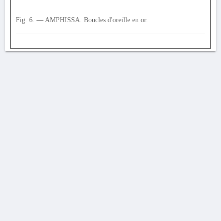
Fig. 6. — AMPHISSA. Boucles d'oreille en or.
AVERTISSEMENT
La Chronique des fouilles en ligne ne constitue en aucun cas une publication des
découvertes qui y sont signalées. L'EfA et la BSA ne peuvent délivrer de copie des