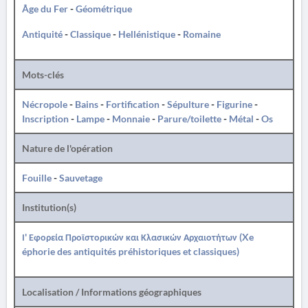
Âge du Fer
-
Géométrique
Antiquité
-
Classique
-
Hellénistique
-
Romaine
Mots-clés
Nécropole
-
Bains
-
Fortification
-
Sépulture
-
Figurine
-
Inscription
-
Lampe
-
Monnaie
-
Parure/toilette
-
Métal
-
Os
Nature de l'opération
Fouille
-
Sauvetage
Institution(s)
Ι' Εφορεία Προϊστορικών και Κλασικών Αρχαιοτήτων (Xe
éphorie des antiquités préhistoriques et classiques)
Localisation / Informations géographiques