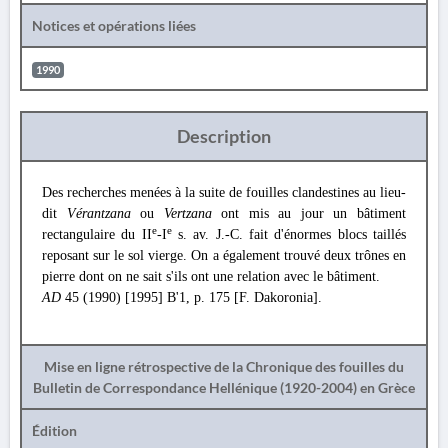
Notices et opérations liées
1990
Description
Des recherches menées à la suite de fouilles clandestines au lieu-
dit
Vérantzana
ou
Vertzana
ont mis au jour un bâtiment
e
e
rectangulaire du ΙI
-I
s. av. J.-C. fait d'énormes blocs taillés
reposant sur le sol vierge. On a également trouvé deux trônes en
pierre dont on ne sait s'ils ont une relation avec le bâtiment.
AD
45 (1990) [1995] Β'1, p. 175 [F. Dakoronia].
Mise en ligne rétrospective de la Chronique des fouilles du
Bulletin de Correspondance Hellénique (1920-2004) en Grèce
Édition