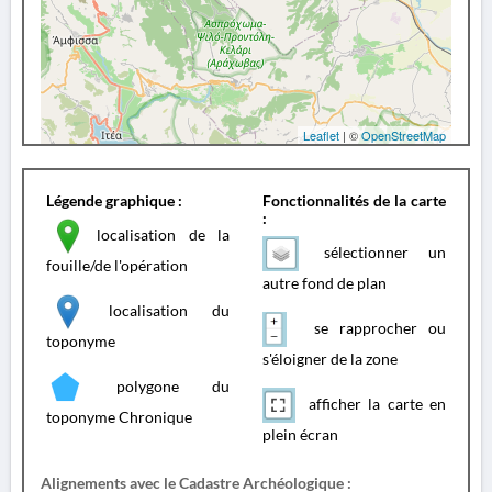
Leaflet
| ©
OpenStreetMap
Légende graphique :
Fonctionnalités de la carte
:
localisation de la
sélectionner un
fouille/de l'opération
autre fond de plan
localisation du
se rapprocher ou
toponyme
s'éloigner de la zone
polygone du
afficher la carte en
toponyme Chronique
plein écran
Alignements avec le Cadastre Archéologique :