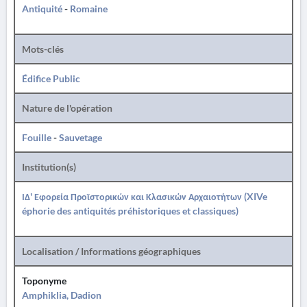
Antiquité
-
Romaine
Mots-clés
Édifice Public
Nature de l'opération
Fouille
-
Sauvetage
Institution(s)
ΙΔ' Εφορεία Προϊστορικών και Κλασικών Αρχαιοτήτων (XIVe
éphorie des antiquités préhistoriques et classiques)
Localisation / Informations géographiques
Toponyme
Amphiklia, Dadion