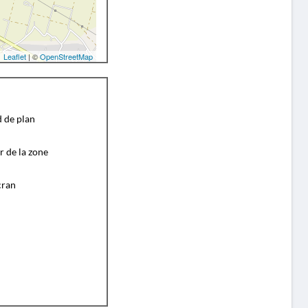
Leaflet
| ©
OpenStreetMap
d de plan
r de la zone
cran