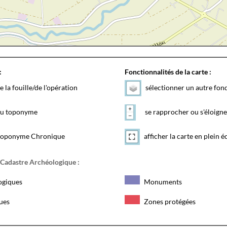
:
Fonctionnalités de la carte :
e la fouille/de l'opération
sélectionner un autre fon
 du toponyme
se rapprocher ou s'éloigne
toponyme Chronique
afficher la carte en plein é
 Cadastre Archéologique :
ogiques
Monuments
ques
Zones protégées