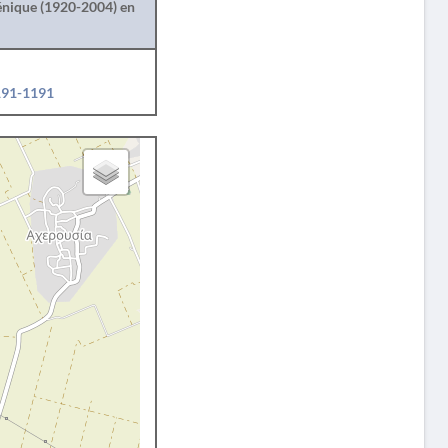
lénique (1920-2004) en
1191-1191