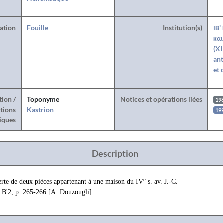
ration
Fouille
Institution(s)
ΙΒ'
και
(XI
ant
et 
tion /
Toponyme
Notices et opérations liées
19
tions
Kastrion
199
iques
Description
e
erte de deux pièces appartenant à une maison du IV
s. av. J.-C.
 B'2, p. 265-266 [A. Douzougli].