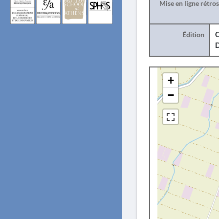
Mise en ligne rétro
Édition
O
+
−