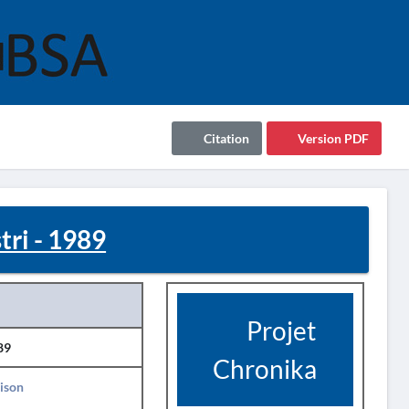
Citation
Version PDF
i - 1989
Projet
89
Chronika
ison