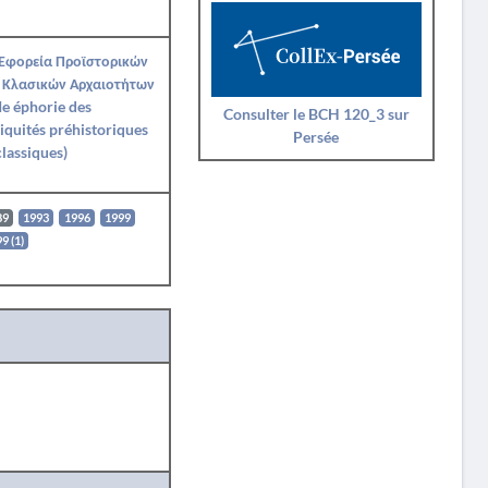
 Εφορεία Προϊστορικών
 Κλασικών Αρχαιοτήτων
Ie éphorie des
Consulter le BCH 120_3 sur
iquités préhistoriques
Persée
classiques)
89
1993
1996
1999
9 (1)