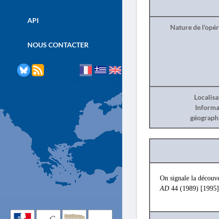
API
Nature de l'opé
NOUS CONTACTER
Localisa
Informa
géograph
On signale la découv
AD
44 (1989) [1995]