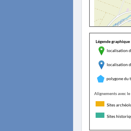
Légende graphique 
localisation d
localisation
polygone du 
Alignements avec le
Sites archéol
Sites histori