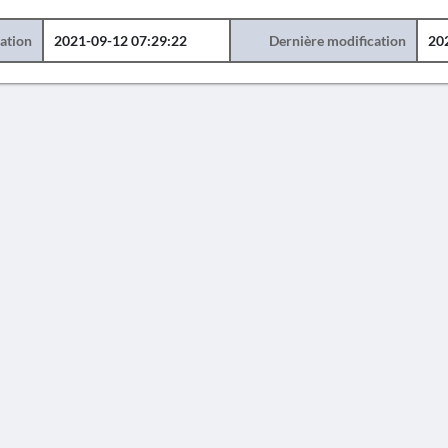
éation
2021-09-12 07:29:22
Dernière modification
20
AVERTISSEMENT