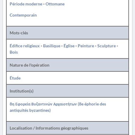
Période moderne
-
Ottomane
Contemporain
Mots-clés
Édifice religieux
-
Basilique
-
Église
-
Peinture
-
Sculpture
-
Bois
Nature de l'opération
Étude
Institution(s)
8η Εφορεία Βυζαντινών Αρχαιοτήτων (8e éphorie des
antiquités byzantines)
Localisation / Informations géographiques