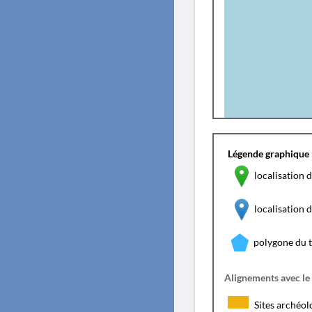
Légende graphique 
localisation d
localisation
polygone du 
Alignements avec le
Sites archéol