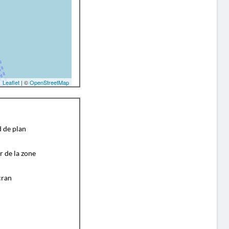
Leaflet
| ©
OpenStreetMap
d de plan
r de la zone
cran