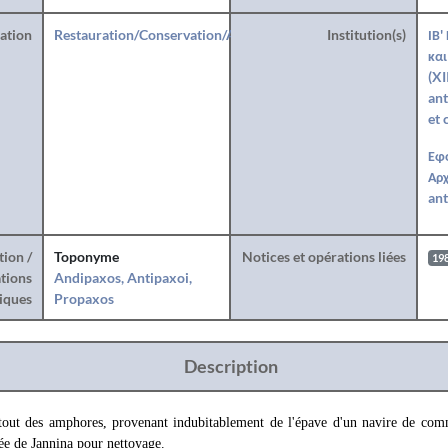
ration
Restauration/Conservation/Anastylose
Institution(s)
ΙΒ'
και
(XI
ant
et 
Εφ
Αρχ
ant
tion /
Toponyme
Notices et opérations liées
19
tions
Andipaxos, Antipaxoi,
iques
Propaxos
Description
rtout des amphores, provenant indubitablement de l'épave d'un navire de comm
ée de Jannina pour nettoyage.