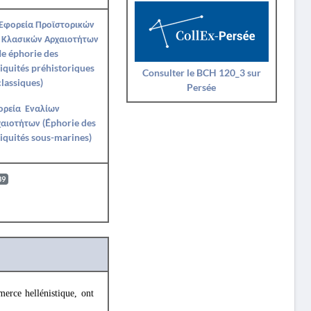
 Εφορεία Προϊστορικών
 Κλασικών Αρχαιοτήτων
Ie éphorie des
iquités préhistoriques
Consulter le BCH 120_3 sur
classiques)
Persée
ορεία Εναλίων
αιοτήτων (Éphorie des
iquités sous-marines)
89
erce hellénistique, ont