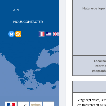
Nature de l'opé
API
NOUS CONTACTER
Localisa
Informa
géograph
Vingt-sept vases, su
été transférés au Mus