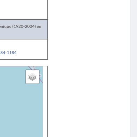
lénique (1920-2004) en
1184-1184