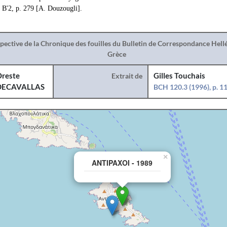
 Β'2, p. 279 [A. Douzougli].
spective de la Chronique des fouilles du Bulletin de Correspondance Hel
Grèce
reste
Extrait de
Gilles Touchais
DECAVALLAS
BCH 120.3 (1996), p. 
×
ANTIPAXOI - 1989