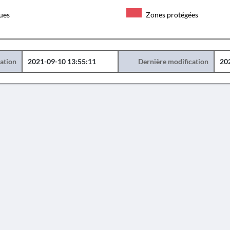
ques
Zones protégées
éation
2021-09-10 13:55:11
Dernière modification
20