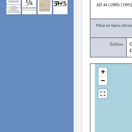
AD
44 (1989) [1995]
Mise en ligne rétro
Édition
O
+
−