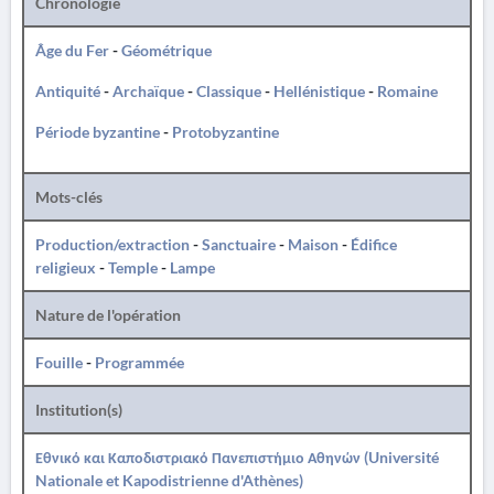
Chronologie
Âge du Fer
-
Géométrique
Antiquité
-
Archaïque
-
Classique
-
Hellénistique
-
Romaine
Période byzantine
-
Protobyzantine
Mots-clés
Production/extraction
-
Sanctuaire
-
Maison
-
Édifice
religieux
-
Temple
-
Lampe
Nature de l'opération
Fouille
-
Programmée
Institution(s)
Εθνικό και Καποδιστριακό Πανεπιστήμιο Αθηνών (Université
Nationale et Kapodistrienne d'Athènes)