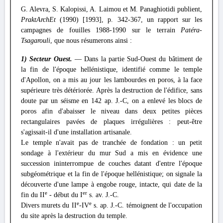
G. Alevra, S. Kalopissi, A. Laimou et M. Panaghiotidi publient,
PraktArchEt
(1990) [1993], p. 342-367, un rapport sur les
campagnes de fouilles 1988-1990 sur le terrain
Patéra-
Tsagarouli
, que nous résumerons ainsi :
1) Secteur Ouest.
— Dans la partie Sud-Ouest du bâtiment de
la fin de l'époque hellénistique, identifié comme le temple
d'Apollon, on a mis au jour les lambourdes en poros, à la face
supérieure très détériorée. Après la destruction de l'édifice, sans
doute par un séisme en 142 ap. J.-C, on a enlevé les blocs de
poros afin d'abaisser le niveau dans deux petites pièces
rectangulaires pavées de plaques irrégulières : peut-être
s'agissait-il d'une installation artisanale.
Le temple n'avait pas de tranchée de fondation : un petit
sondage à l'extérieur du mur Sud a mis en évidence une
succession ininterrompue de couches datant d'entre l'époque
subgéométrique et la fin de l'époque hellénistique; on signale la
découverte d'une lampe à engobe rouge, intacte, qui date de la
e
er
fin du II
- début du I
s. av. J.-C.
e
e
Divers murets du II
-IV
s. ap. J.-C. témoignent de l'occupation
du site après la destruction du temple.