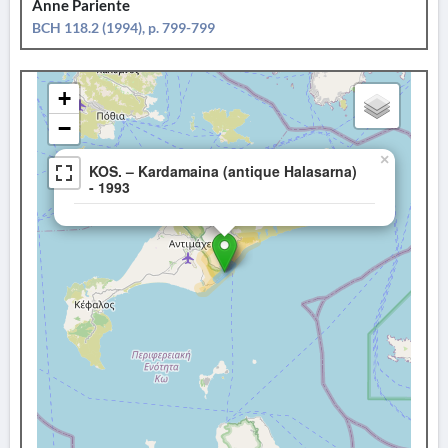
Anne Pariente
BCH 118.2 (1994), p. 799-799
+
−
×
KOS. – Kardamaina (antique Halasarna)
- 1993