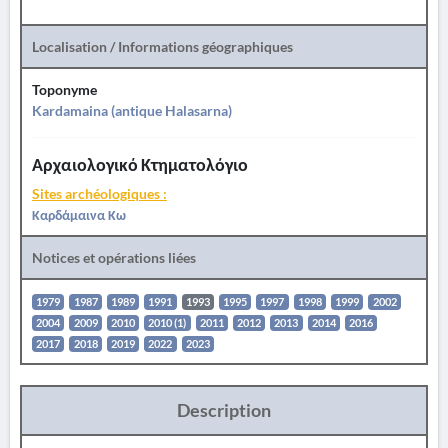
Localisation / Informations géographiques
Toponyme
Kardamaina (antique Halasarna)
Αρχαιολογικό Κτηματολόγιο
Sites archéologiques :
Καρδάμαινα Κω
Notices et opérations liées
1979
1987
1989
1991
1993
1995
1997
1998
1999
2002
2004
2009
2010
2010 (1)
2011
2012
2013
2014
2016
2017
2018
2019
2022
2023
Description