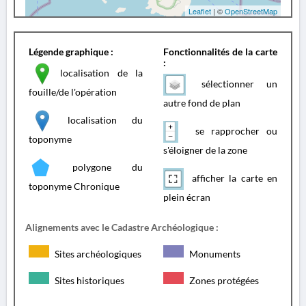
Leaflet
| ©
OpenStreetMap
Légende graphique :
Fonctionnalités de la carte
:
localisation de la
sélectionner un
fouille/de l'opération
autre fond de plan
localisation du
se rapprocher ou
toponyme
s'éloigner de la zone
polygone du
afficher la carte en
toponyme Chronique
plein écran
Alignements avec le Cadastre Archéologique :
Sites archéologiques
Monuments
Sites historiques
Zones protégées