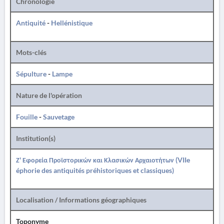
Chronologie
Antiquité
-
Hellénistique
Mots-clés
Sépulture
-
Lampe
Nature de l'opération
Fouille
-
Sauvetage
Institution(s)
Ζ' Εφορεία Προϊστορικών και Κλασικών Αρχαιοτήτων (VIIe
éphorie des antiquités préhistoriques et classiques)
Localisation / Informations géographiques
Toponyme