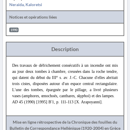
Neraida, Kaloretsi
Notices et opérations liées
1990
Description
Des travaux de défrichement consécutifs à un incendie ont mis
au jour deux tombes à chambre, creusées dans la roche tendre,
e
qui datent du début du III
s. av. J.-C. Chacune d'elles abritait
trois cistes, disposées autour d'un espace central rectangulaire.
L'une des tombes, épargnée par le pillage, a livré plusieurs
vases (amphores, œnochoés, canthares,
skyphoi
) et des lampes.
AD
45 (1990) [1995] Β'1, p. 111-113 [X. Arapoyanni].
Mise en ligne rétrospective de la Chronique des fouilles du
Bulletin de Correspondance Hellénique (1920-2004) en Grèce