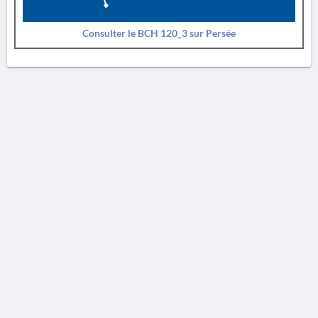
Consulter le BCH 120_3 sur Persée
AVERTISSEMENT
La Chronique des fouilles en ligne ne constitue en aucun cas une publication des
découvertes qui y sont signalées. L'EfA et la BSA ne peuvent délivrer de copie des
illustrations qui y sont reproduites et dont ils ne détiennent pas les droits.