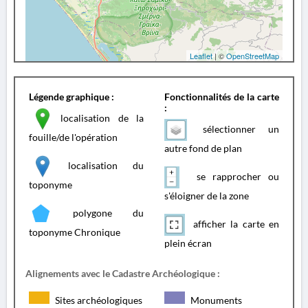
Leaflet
| ©
OpenStreetMap
Légende graphique :
Fonctionnalités de la carte
:
localisation de la
sélectionner un
fouille/de l'opération
autre fond de plan
localisation du
se rapprocher ou
toponyme
s'éloigner de la zone
polygone du
afficher la carte en
toponyme Chronique
plein écran
Alignements avec le Cadastre Archéologique :
Sites archéologiques
Monuments