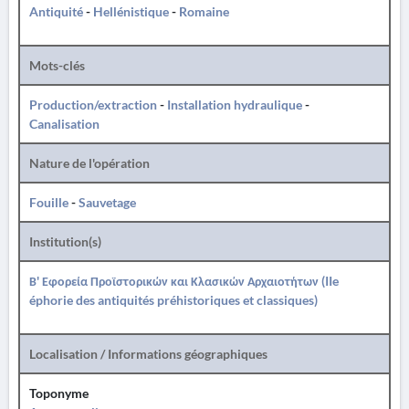
Antiquité
-
Hellénistique
-
Romaine
Mots-clés
Production/extraction
-
Installation hydraulique
-
Canalisation
Nature de l'opération
Fouille
-
Sauvetage
Institution(s)
Β' Εφορεία Προϊστορικών και Κλασικών Αρχαιοτήτων (IIe
éphorie des antiquités préhistoriques et classiques)
Localisation / Informations géographiques
Toponyme