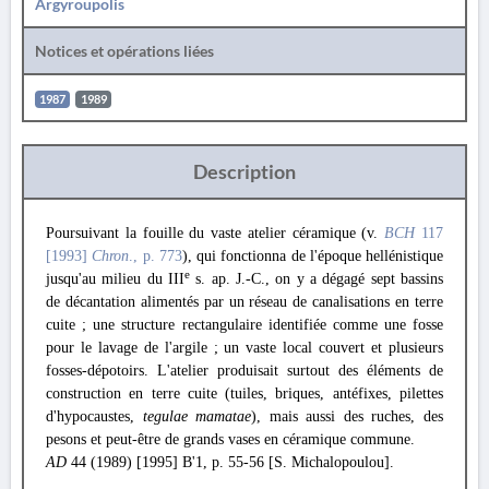
Argyroupolis
Notices et opérations liées
1987
1989
Description
Poursuivant la fouille du vaste atelier céramique (v.
BCH
117
[1993]
Chron
., p. 773
), qui fonctionna de l'époque hellénistique
e
jusqu'au milieu du III
s. ap. J.-C., on y a dégagé sept bassins
de décantation alimentés par un réseau de canalisations en terre
cuite ; une structure rectangulaire identifiée comme une fosse
pour le lavage de l'argile ; un vaste local couvert et plusieurs
fosses-dépotoirs. L'atelier produisait surtout des éléments de
construction en terre cuite (tuiles, briques, antéfixes, pilettes
d'hypocaustes,
tegulae mamatae
), mais aussi des ruches, des
pesons et peut-être de grands vases en céramique commune.
AD
44 (1989) [1995] Β'1, p. 55-56 [S. Michalopoulou].