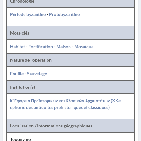
Chronologie
Période byzantine
-
Protobyzantine
Mots-clés
Habitat
-
Fortification
-
Maison
-
Mosaïque
Nature de l'opération
Fouille
-
Sauvetage
Institution(s)
Κ' Εφορεία Προϊστορικών και Κλασικών Αρχαιοτήτων (XXe
éphorie des antiquités préhistoriques et classiques)
Localisation / Informations géographiques
Toponyme