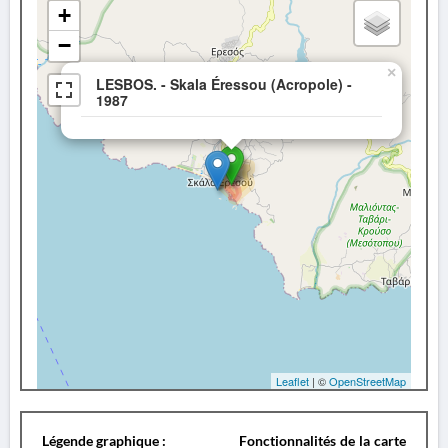
+
−
×
LESBOS. - Skala Éressou (Acropole) -
1987
Leaflet
| ©
OpenStreetMap
Légende graphique :
Fonctionnalités de la carte