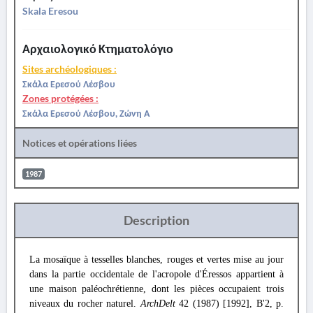
Skala Eresou
Αρχαιολογικό Κτηματολόγιο
Sites archéologiques :
Σκάλα Ερεσού Λέσβου
Zones protégées :
Σκάλα Ερεσού Λέσβου, Ζώνη Α
Notices et opérations liées
1987
Description
La mosaïque à tesselles blanches, rouges et vertes mise au jour
dans la partie occidentale de l'acropole d'Éressos appartient à
une maison paléochrétienne, dont les pièces occupaient trois
niveaux du rocher naturel.
ArchDelt
42 (1987) [1992], B'2, p.