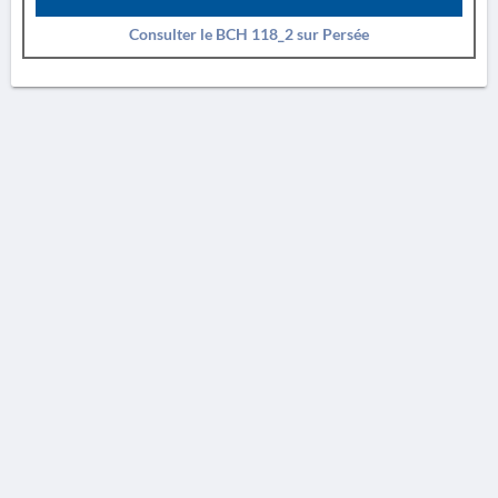
Consulter le BCH 118_2 sur Persée
AVERTISSEMENT
La Chronique des fouilles en ligne ne constitue en aucun cas une publication des
découvertes qui y sont signalées. L'EfA et la BSA ne peuvent délivrer de copie des
illustrations qui y sont reproduites et dont ils ne détiennent pas les droits.