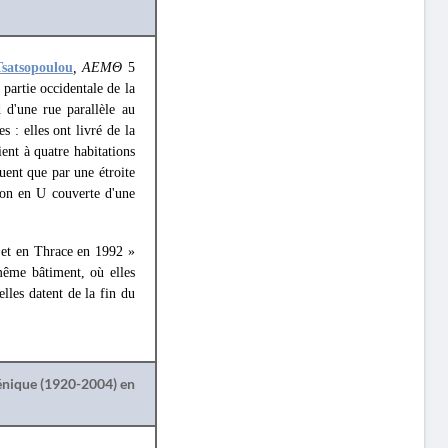
Tsatsopoulou
, ΑΕΜΘ
5
 partie occidentale de la
 d'une rue parallèle au
s : elles ont livré de la
ent à quatre habitations
uent que par une étroite
ion en U couverte d'une
 et en Thrace en 1992 »
même bâtiment, où elles
elles datent de la fin du
lénique (1920-2004) en