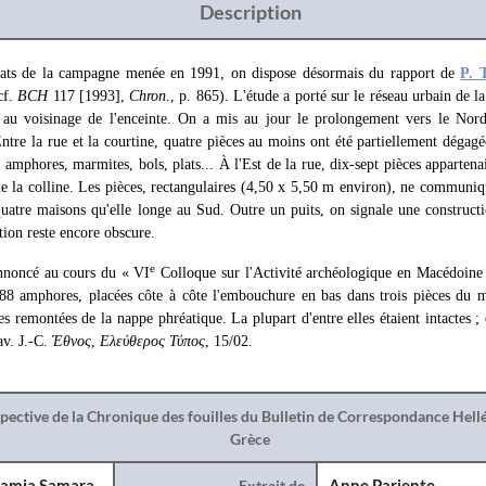
Description
ltats de la campagne menée en 1991, on dispose désormais du rapport de
P. 
cf.
BCH
117 [1993],
Chron
., p. 865). L'étude a porté sur le réseau urbain de la
au voisinage de l'enceinte. On a mis au jour le prolongement vers le Nord
ntre la rue et la courtine, quatre pièces au moins ont été partiellement dégagée
phores, marmites, bols, plats... À l'Est de la rue, dix-sept pièces appartenai
de la colline. Les pièces, rectangulaires (4,50 x 5,50 m environ), ne communiq
tre maisons qu'elle longe au Sud. Outre un puits, on signale une construct
tion reste encore obscure.
e
noncé au cours du « VI
Colloque sur l'Activité archéologique en Macédoine
88 amphores, placées côte à côte l'embouchure en bas dans trois pièces du 
es remontées de la nappe phréatique. La plupart d'entre elles étaient intactes ; 
av. J.-C.
Έθνος
,
Ελεύθερος Τύπος
, 15/02.
spective de la Chronique des fouilles du Bulletin de Correspondance Hel
Grèce
amia Samara
Extrait de
Anne Pariente