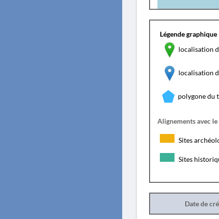
Légende graphique 
localisation d
localisation
polygone du 
Alignements avec le
Sites archéol
Sites histori
Date de cr