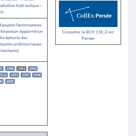
tallation hydraulique
-
ts
 Εφορεία Προϊστορικών
 Κλασικών Αρχαιοτήτων
Consulter le BCH 118_2 sur
Xe éphorie des
Persée
iquités préhistoriques
classiques)
87
1988
1991
1992
2 (1)
1995
1997
1998
00
2003