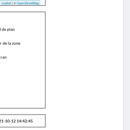
Leaflet
| ©
OpenStreetMap
d de plan
r de la zone
cran
21-10-12 14:42:45