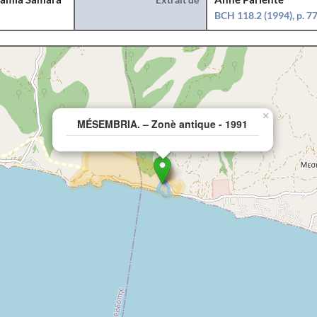
BCH 118.2 (1994), p. 7
×
MÉSEMBRIA. – Zonè antique - 1991