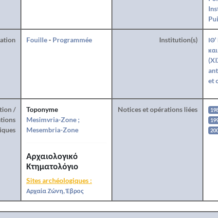
Ins
Pui
ration
Fouille
-
Programmée
Institution(s)
ΙΘ'
και
(XI
ant
et 
tion /
Toponyme
Notices et opérations liées
19
tions
Mesimvria-Zone ;
199
iques
Mesembria-Zone
20
Αρχαιολογικό
Κτηματολόγιο
Sites archéologiques :
Αρχαία Ζώνη, Έβρος