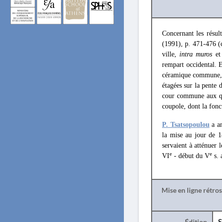
Concernant les résu
(1991), p. 471-476 (
ville,
intra muros
et 
rempart occidental. E
céramique commune, am
étagées sur la pente 
cour commune aux qua
coupole, dont la fonc
P. Tsatsopoulou
a an
la mise au jour de 1
servaient à atténuer l
e
e
VI
- début du V
s. 
Mise en ligne rétro
Édition
S