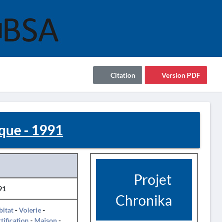
Citation
Version PDF
que - 1991
Projet
91
Chronika
itat
-
Voierie
-
tification
-
Maison
-