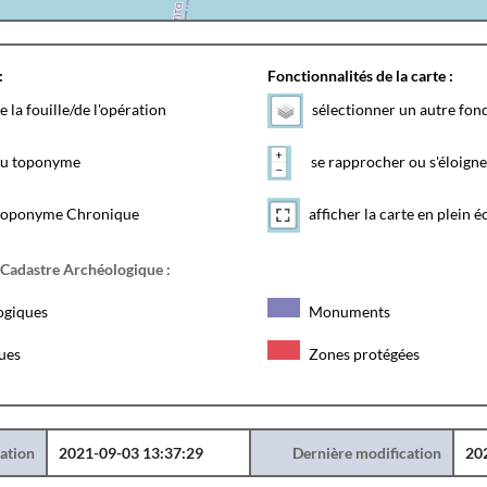
:
Fonctionnalités de la carte :
e la fouille/de l'opération
sélectionner un autre fon
 du toponyme
se rapprocher ou s'éloigne
toponyme Chronique
afficher la carte en plein é
 Cadastre Archéologique :
ogiques
Monuments
ques
Zones protégées
éation
2021-09-03 13:37:29
Dernière modification
20