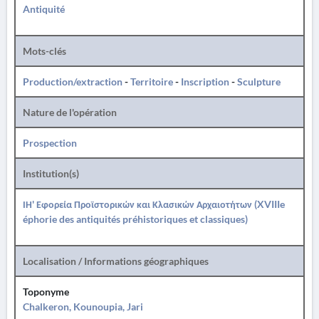
Antiquité
Mots-clés
Production/extraction
-
Territoire
-
Inscription
-
Sculpture
Nature de l'opération
Prospection
Institution(s)
ΙΗ' Εφορεία Προϊστορικών και Κλασικών Αρχαιοτήτων (XVIIIe
éphorie des antiquités préhistoriques et classiques)
Localisation / Informations géographiques
Toponyme
Chalkeron, Kounoupia, Jari