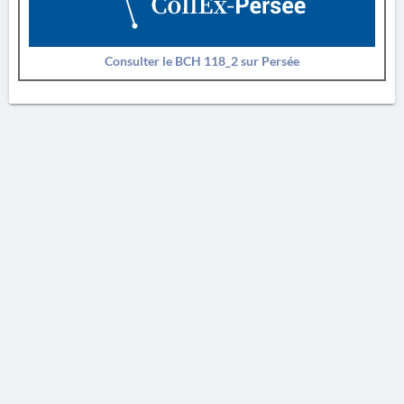
Consulter le BCH 118_2 sur Persée
AVERTISSEMENT
La Chronique des fouilles en ligne ne constitue en aucun cas une publication des