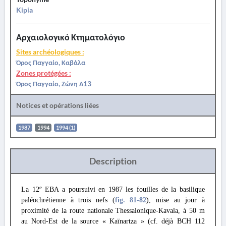
Kipia
Αρχαιολογικό Κτηματολόγιο
Sites archéologiques :
Όρος Παγγαίο, Καβάλα
Zones protégées :
Όρος Παγγαίο, Ζώνη Α13
Notices et opérations liées
1987
1994
1994 (1)
Description
e
La 12
EBA a poursuivi en 1987 les fouilles de la basilique
paléochrétienne à trois nefs (
fig. 81
-82
), mise au jour à
proximité de la route nationale Thessalonique-Kavala, à 50 m
au Nord-Est de la source « Kaïnartza » (cf. déjà BCH 112