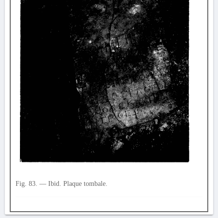
Fig. 83. — Ibid. Plaque tombale.