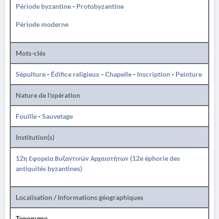
Période byzantine
-
Protobyzantine
Période moderne
Mots-clés
Sépulture
-
Édifice religieux
-
Chapelle
-
Inscription
-
Peinture
Nature de l'opération
Fouille
-
Sauvetage
Institution(s)
12η Εφορεία Βυζαντινών Αρχαιοτήτων (12e éphorie des
antiquités byzantines)
Localisation / Informations géographiques
Toponyme