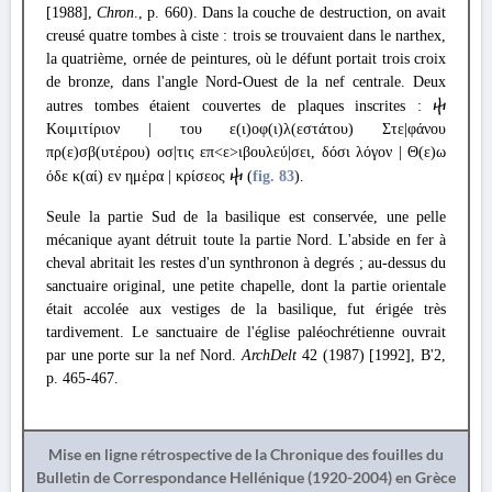
[1988],
Chron
., p. 660). Dans la couche de destruction, on avait
creusé quatre tombes à ciste : trois se trouvaient dans le narthex,
la quatrième, ornée de peintures, où le défunt portait trois croix
de bronze, dans l'angle Nord-Ouest de la nef centrale. Deux
autres tombes étaient couvertes de plaques inscrites :
ⴕ
Κοιμιτίριον | του ε(ι)οφ(ι)λ(εστάτου) Στε|φάνου
πρ(ε)σβ(υτέρου) οσ|τις επ<ε>ιβουλεύ|σει, δόσι λόγον | Θ(ε)ω
όδε κ(αί) εν ημέρα | κρίσεος
(
fig. 83
).
ⴕ
Seule la partie Sud de la basilique est conservée, une pelle
mécanique ayant détruit toute la partie Nord. L'abside en fer à
cheval abritait les restes d'un synthronon à degrés ; au-dessus du
sanctuaire original, une petite chapelle, dont la partie orientale
était accolée aux vestiges de la basilique, fut érigée très
tardivement. Le sanctuaire de l'église paléochrétienne ouvrait
par une porte sur la nef Nord.
ArchDelt
42 (1987) [1992], B'2,
p. 465-467.
Mise en ligne rétrospective de la Chronique des fouilles du
Bulletin de Correspondance Hellénique (1920-2004) en Grèce