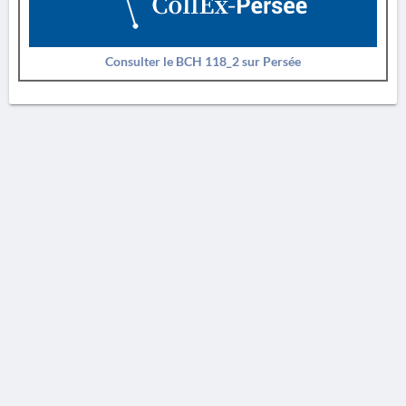
Consulter le BCH 118_2 sur Persée
AVERTISSEMENT
La Chronique des fouilles en ligne ne constitue en aucun cas une publication des