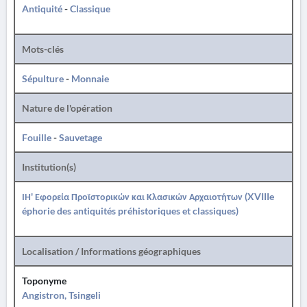
Antiquité
-
Classique
Mots-clés
Sépulture
-
Monnaie
Nature de l'opération
Fouille
-
Sauvetage
Institution(s)
ΙΗ' Εφορεία Προϊστορικών και Κλασικών Αρχαιοτήτων (XVIIIe
éphorie des antiquités préhistoriques et classiques)
Localisation / Informations géographiques
Toponyme
Angistron, Tsingeli