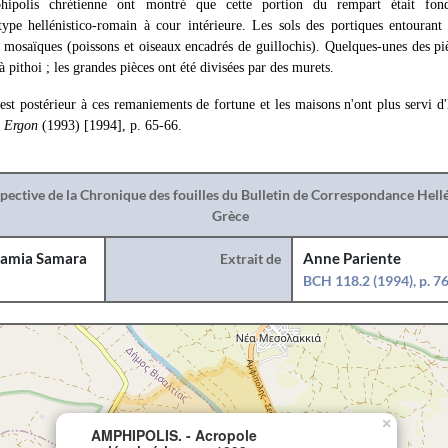
phipolis chrétienne ont montré que cette portion du rempart était fo
type hellénistico-romain à cour intérieure. Les sols des portiques entourant
 mosaïques (poissons et oiseaux encadrés de guillochis). Quelques-unes des pi
à pithoi ; les grandes pièces ont été divisées par des murets.
est postérieur à ces remaniements de fortune et les maisons n'ont plus servi d
.
Ergon
(1993) [1994], p. 65-66.
spective de la Chronique des fouilles du Bulletin de Correspondance Hel
Grèce
amia Samara
Extrait de
Anne Pariente
BCH 118.2 (1994), p. 7
×
AMPHIPOLIS. - Acropole