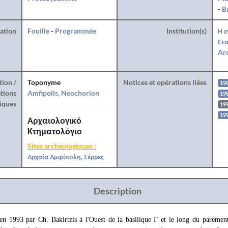
-
B
ration
Fouille
-
Programmée
Institution(s)
Η ε
Ετα
Arc
tion /
Toponyme
Notices et opérations liées
19
tions
Amfipolis, Neochorion
19
iques
19
19
Αρχαιολογικό
Κτηματολόγιο
Sites archéologiques :
Αρχαία Αμφίπολη, Σέρρες
Description
en 1993 par Ch. Bakirtzis à l'Ouest de la basilique Γ et le long du parement 