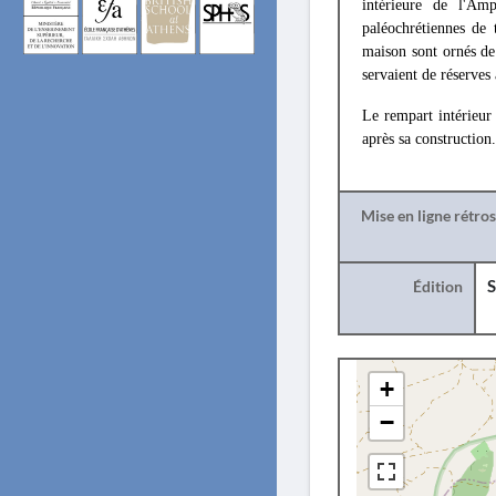
intérieure de l'Am
paléochrétiennes de 
maison sont ornés de
servaient de réserves 
Le rempart intérieur 
après sa construction
Mise en ligne rétro
Édition
S
+
−