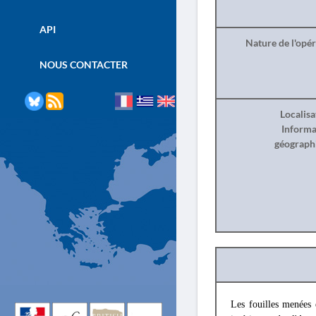
API
Nature de l'opé
NOUS CONTACTER
Localisa
Informa
géograph
Les fouilles menées 