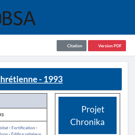
Citation
Version PDF
hrétienne - 1993
Projet
93
Chronika
itat
-
Fortification
-
ison
-
Édifice religieux