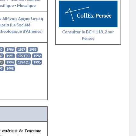
asilique
-
Mosaïque
ν Αθήναις Αρχαιολογική
ιρεία (La Société
héologique d'Athènes)
Consulter le BCH 118_2 sur
Persée
85
1986
1987
1988
89
1991
1991 (1)
1992
93
1994
1994 (1)
1995
97
1998
extérieur de l'enceinte