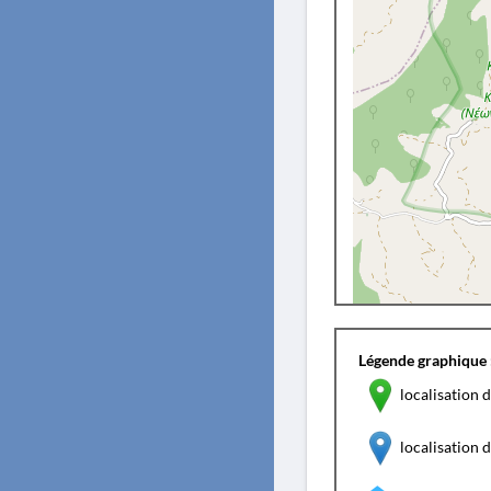
Légende graphique 
localisation d
localisation