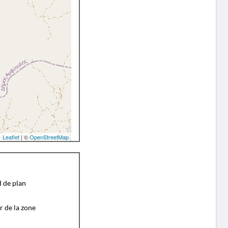
Leaflet
| ©
OpenStreetMap
d de plan
r de la zone