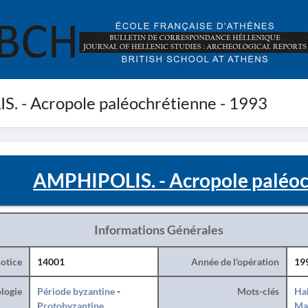
 - Acropole paléochrétienne - 1993
AMPHIPOLIS. - Acropole paléoc
Informations Générales
otice
14001
Année de l'opération
19
logie
Période byzantine
-
Mots-clés
Hab
Protobyzantine
Ma