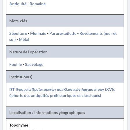
Antiquité
-
Romaine
Mots-clés
Sépulture
-
Monnaie
-
Parure/toilette
-
Revêtements (mur et
sol)
-
Métal
Nature de l'opération
Fouille
-
Sauvetage
Institution(s)
ΙΣΤ' Εφορεία Προϊστορικών και Κλασικών Αρχαιοτήτων (XVIe
éphorie des antiquités préhistoriques et classiques)
Localisation / Informations géographiques
Toponyme