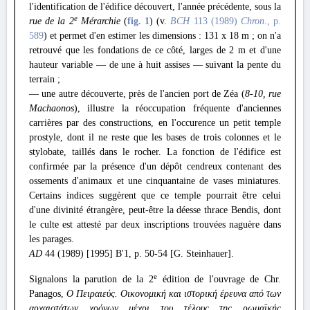
l'identification de l'édifice découvert, l'année précédente, sous la
e
rue de la 2
Mérarchie
(
fig. 1
) (v.
BCH
113 (1989)
Chron
., p.
589
) et permet d'en estimer les dimensions : 131 x 18 m ; on n'a
retrouvé que les fondations de ce côté, larges de 2 m et d'une
hauteur variable — de une à huit assises — suivant la pente du
terrain ;
— une autre découverte, près de l'ancien port de Zéa (
8-10, rue
Machaonos
), illustre la réoccupation fréquente d'anciennes
carrières par des constructions, en l'occurence un petit temple
prostyle, dont il ne reste que les bases de trois colonnes et le
stylobate, taillés dans le rocher. La fonction de l'édifice est
confirmée par la présence d'un dépôt cendreux contenant des
ossements d'animaux et une cinquantaine de vases miniatures.
Certains indices suggèrent que ce temple pourrait être celui
d'une divinité étrangère, peut-être la déesse thrace Bendis, dont
le culte est attesté par deux inscriptions trouvées naguère dans
les parages.
AD
44 (1989) [1995] Β'1, p. 50-54 [G. Steinhauer].
e
Signalons la parution de la 2
édition de l'ouvrage de Chr.
Panagos,
Ο Πειραιεύς. Οικονομική και ιστορική έρευνα από των
αρχαιοτάτων χρόνων μέχρι του τέλους της ρωμαϊκής