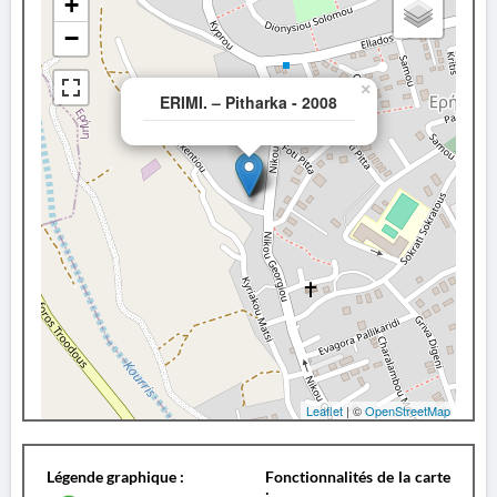
+
−
×
ERIMI. – Pitharka - 2008
Leaflet
| ©
OpenStreetMap
Légende graphique :
Fonctionnalités de la carte
: