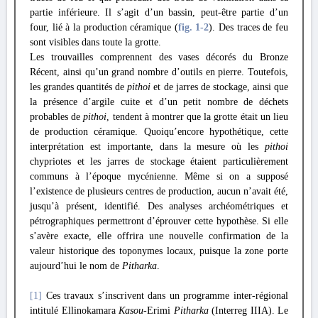
partie inférieure. Il s’agit d’un bassin, peut-être partie d’un
four, lié à la production céramique (
fig. 1
-2
). Des traces de feu
sont visibles dans toute la grotte.
Les trouvailles comprennent des vases décorés du Bronze
Récent, ainsi qu’un grand nombre d’outils en pierre. Toutefois,
les grandes quantités de
pithoi
et de jarres de stockage, ainsi que
la présence d’argile cuite et d’un petit nombre de déchets
probables de
pithoi
, tendent à montrer que la grotte était un lieu
de production céramique. Quoiqu’encore hypothétique, cette
interprétation est importante, dans la mesure où les
pithoi
chypriotes et les jarres de stockage étaient particulièrement
communs à l’époque mycénienne. Même si on a supposé
l’existence de plusieurs centres de production, aucun n’avait été,
jusqu’à présent, identifié. Des analyses archéométriques et
pétrographiques permettront d’éprouver cette hypothèse. Si elle
s’avère exacte, elle offrira une nouvelle confirmation de la
valeur historique des toponymes locaux, puisque la zone porte
aujourd’hui le nom de
Pitharka
.
[1]
Ces travaux s’inscrivent dans un programme inter-régional
intitulé Ellinokamara
Kasou
-Erimi
Pitharka
(Interreg IIIA). Le