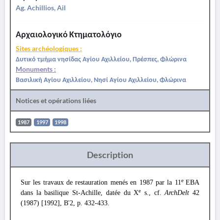
Ag. Achillios, Ail
Αρχαιολογικό Κτηματολόγιο
Sites archéologiques :
Δυτικό τμήμα νησίδας Αγίου Αχιλλείου, Πρέσπες, Φλώρινα
Monuments :
Βασιλική Αγίου Αχιλλείου, Νησί Αγίου Αχιλλείου, Φλώρινα
Notices et opérations liées
1987
1997
1998
Description
e
Sur les travaux de restauration menés en 1987 par la 11
EBA
e
dans la basilique St-Achille, datée du X
s., cf.
ArchDelt
42
(1987) [1992], B'2, p. 432-433.