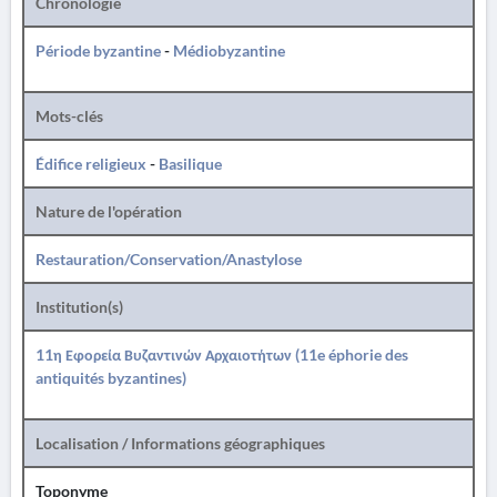
Chronologie
Période byzantine
-
Médiobyzantine
Mots-clés
Édifice religieux
-
Basilique
Nature de l'opération
Restauration/Conservation/Anastylose
Institution(s)
11η Εφορεία Βυζαντινών Αρχαιοτήτων (11e éphorie des
antiquités byzantines)
Localisation / Informations géographiques
Toponyme