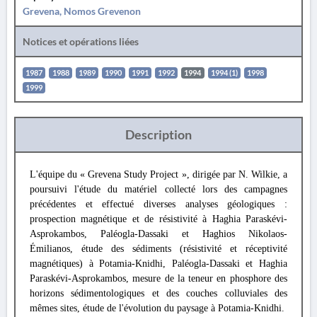
Grevena, Nomos Grevenon
Notices et opérations liées
1987
1988
1989
1990
1991
1992
1994
1994 (1)
1998
1999
Description
L'équipe du « Grevena Study Project », dirigée par N. Wilkie, a
poursuivi l'étude du matériel collecté lors des campagnes
précédentes et effectué diverses analyses géologiques :
prospection magnétique et de résistivité à Haghia Paraskévi-
Asprokambos, Paléogla-Dassaki et Haghios Nikolaos-
Émilianos, étude des sédiments (résistivité et réceptivité
magnétiques) à Potamia-Knidhi, Paléogla-Dassaki et Haghia
Paraskévi-Asprokambos, mesure de la teneur en phosphore des
horizons sédimentologiques et des couches colluviales des
mêmes sites, étude de l'évolution du paysage à Potamia-Knidhi.