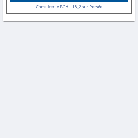
Consulter le BCH 118_2 sur Persée
AVERTISSEMENT
La Chronique des fouilles en ligne ne constitue en aucun cas une publication des
découvertes qui y sont signalées. L'EfA et la BSA ne peuvent délivrer de copie des
illustrations qui y sont reproduites et dont ils ne détiennent pas les droits.