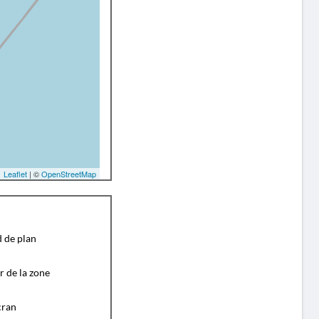
Leaflet
| ©
OpenStreetMap
d de plan
r de la zone
cran