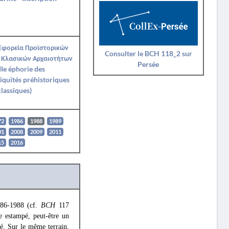
 Εφορεία Προϊστορικών
Consulter le BCH 118_2 sur
 Κλασικών Αρχαιοτήτων
Persée
IIe éphorie des
iquités préhistoriques
classiques)
72
1986
1988
1989
01
2008
2009
2011
15
2016
1986-1988 (cf.
BCH
117
e estampé, peut-être un
é. Sur le même terrain,