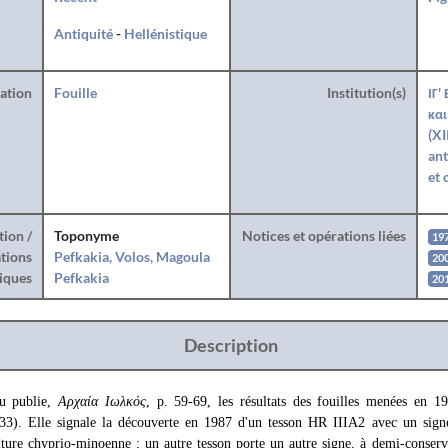
Antiquité
-
Hellénistique
ration
Fouille
Institution(s)
ΙΓ'
και
(XI
ant
et 
tion /
Toponyme
Notices et opérations liées
19
tions
Pefkakia, Volos, Magoula
20
iques
Pefkakia
20
Description
ou publie,
Αρχαία Ιωλκός
, p. 59-69, les résultats des fouilles menées en 
833). Elle signale la découverte en 1987 d'un tesson HR IIIA2 avec un sign
ture chyprio-minoenne ; un autre tesson porte un autre signe, à demi-conserv