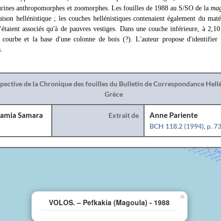
igurines anthropomorphes et zoomorphes. Les fouilles de 1988 au S/SO de la
ma
aison hellénistique ; les couches hellénistiques contenaient également du mat
étaient associés qu'à de pauvres vestiges. Dans une couche inférieure, à 2,1
ourbe et la base d'une colonne de bois (?). L'auteur propose d'identifier 
.
spective de la Chronique des fouilles du Bulletin de Correspondance Hel
Grèce
amia Samara
Extrait de
Anne Pariente
BCH 118.2 (1994), p. 7
×
VOLOS. – Pefkakia (Magoula) - 1988