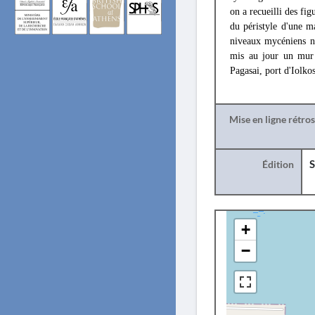
on a recueilli des f
du péristyle d'une m
niveaux mycéniens n'
mis au jour un mur c
Pagasai, port d'Iolkos
Mise en ligne rétro
Édition
S
+
−