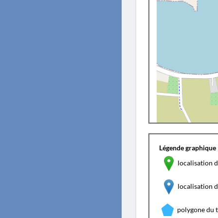
Légende graphique 
localisation d
localisation
polygone du 