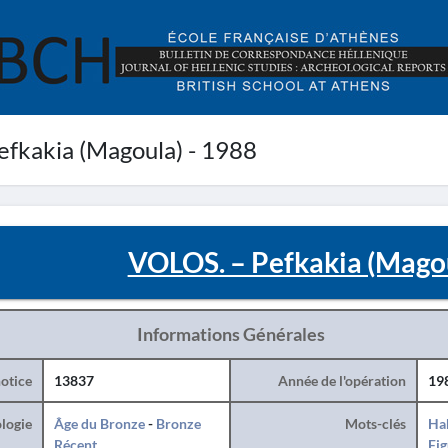
fkakia (Magoula) - 1988
VOLOS. – Pefkakia (Magou
Informations Générales
otice
13837
Année de l'opération
19
logie
Âge du Bronze
-
Bronze
Mots-clés
Hab
Récent
Fig