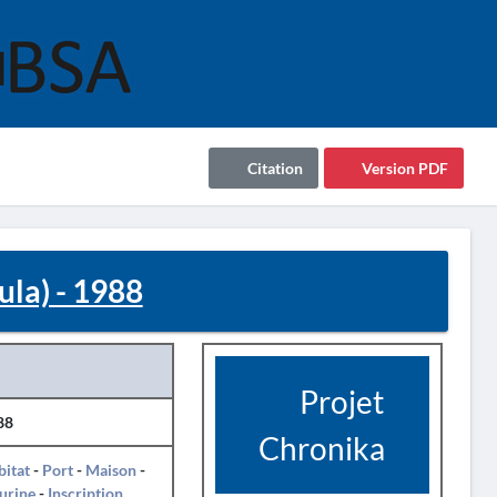
Citation
Version PDF
la) - 1988
Projet
88
Chronika
itat
-
Port
-
Maison
-
urine
-
Inscription