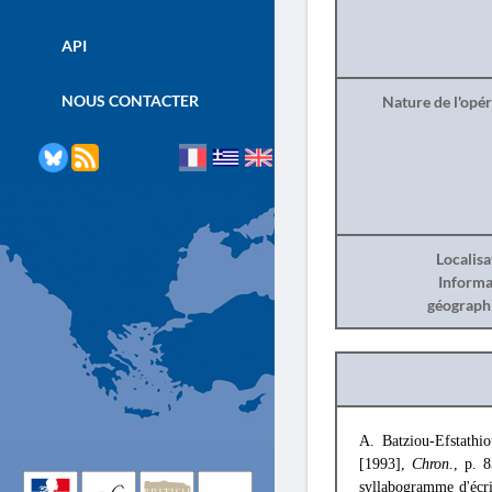
API
NOUS CONTACTER
Nature de l'opé
Localisa
Informa
géograph
A. Batziou-Efstathi
[1993],
Chron
., p. 
syllabogramme d'écri