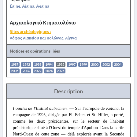
Égine, Aigina, Aegina
Αρχαιολογικό Κτηματολόγιο
Sites archéologiques :
Λόφος Αιακείου και Κολώνας, Αίγινα
Notices et opérations liées
1987
1992
1993
1994
1995
1997
1999
2000
2002
2004
2005
2006
2022
2024
2025
Description
Fouilles de l'Institut autrichien.
— Sur l'acropole de
Kolona
, la
campagne de 1995, dirigée par Fl. Felten et St. Hiller, a porté,
comme les deux précédentes, sur le secteur de l'habitat
préhistorique situé à l'Ouest du temple d'Apollon. Dans la partie
Nord-Ouest de cette zone — déjà explorée avant la Seconde