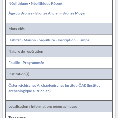
Néolithique
-
Néolithique Récent
Âge du Bronze
-
Bronze Ancien
-
Bronze Moyen
Mots-clés
Habitat
-
Maison
-
Sépulture
-
Inscription
-
Lampe
Nature de l'opération
Fouille
-
Programmée
Institution(s)
Österreichisches Archäologisches Institut (ÖAI) (Institut
archéologique autrichien)
Localisation / Informations géographiques
Toponyme