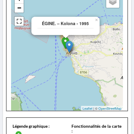
−
×
ÉGINE. – Kolona - 1995
Leaflet
| ©
OpenStreetMap
Légende graphique :
Fonctionnalités de la carte
: