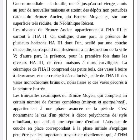
Guerre mondiale — la fouille, menée jusqu'au sol vierge, a mis
au jour de nouvelles maisons et atteint des dépôts non perturbés
datant du Bronze Ancien, du Bronze Moyen et, sur une
superficie très réduite, du Néolithique Récent.
Les niveaux du Bronze Ancien appartiennent à l'ΗΑ III et
surtout à l'ΗΑ II. On souligne, d'une part, la présence de
plusieurs horizons HA III dont l'un, scellé par une couche
d'incendie, correspond manifestement à la destruction de la ville
V; d'autre part, la présence, pour la première fois dans les
niveaux HA III, de deux maisons à murs curvilignes. La
céramique de l'ΗΑ II comprend des petits bols, des vases à boire
à deux anses et une cruche à décor incisé ; celle de l'ΗΑ III des
vases monochromes bruns ou noirs lissés et des vases décorés à
la peinture lustrée.
Les trouvailles céramiques du Bronze Moyen, qui comptent un
certain nombre de formes complètes (minyen et
mattpainted
),
appartiennent à une phase avancée de la période. C'est
notamment le cas d'un
pithos
à décor polychrome de style
minoïsant, qui abritait une sépulture d'enfant. L'absence de
couche en place correspondant à la phase initiale s'explique
peut-être par les importants travaux de nivellement qui, à l'ΗΜ