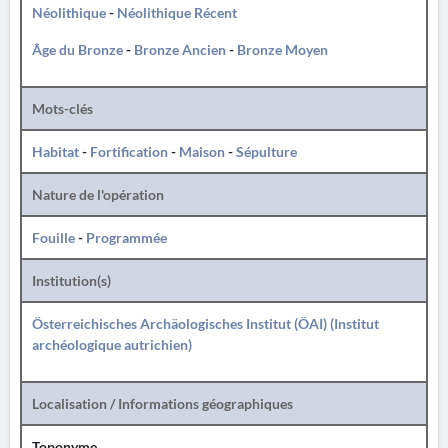
Néolithique
-
Néolithique Récent
Âge du Bronze
-
Bronze Ancien
-
Bronze Moyen
Mots-clés
Habitat
-
Fortification
-
Maison
-
Sépulture
Nature de l'opération
Fouille
-
Programmée
Institution(s)
Österreichisches Archäologisches Institut (ÖAI) (Institut
archéologique autrichien)
Localisation / Informations géographiques
Toponyme