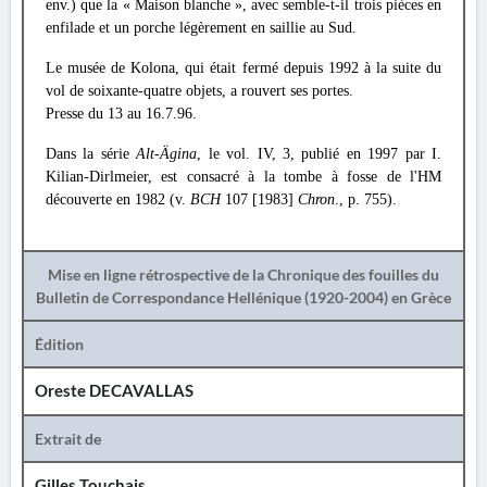
env.) que la « Maison blanche », avec semble-t-il trois pièces en
enfilade et un porche légèrement en saillie au Sud.
Le musée de Kolona, qui était fermé depuis 1992 à la suite du
vol de soixante-quatre objets, a rouvert ses portes.
Presse du 13 au 16.7.96.
Dans la série
Alt-Ägina
, le vol. IV, 3, publié en 1997 par I.
Kilian-Dirlmeier, est consacré à la tombe à fosse de l'HM
découverte en 1982 (v.
BCH
107 [1983]
Chron
., p. 755).
Mise en ligne rétrospective de la Chronique des fouilles du
Bulletin de Correspondance Hellénique (1920-2004) en Grèce
Édition
Oreste DECAVALLAS
Extrait de
Gilles Touchais