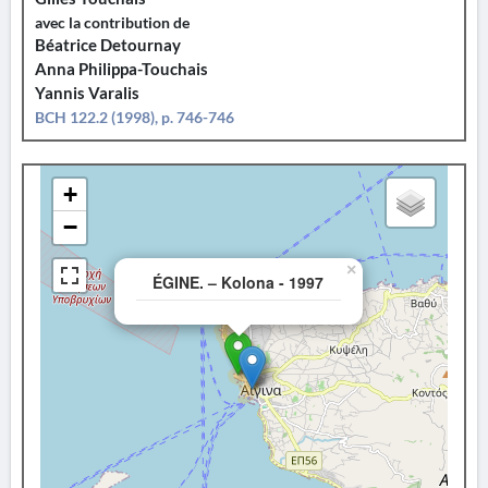
avec la contribution de
Béatrice Detournay
Anna Philippa-Touchais
Yannis Varalis
BCH 122.2 (1998), p. 746-746
+
−
×
ÉGINE. – Kolona - 1997