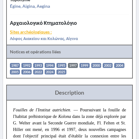
Égine, Aigina, Aegina
Αρχαιολογικό Κτηματολόγιο
Sites archéologiques :
Λόφος Αιακείου και Κολώνας, Αίγινα
Notices et opérations liées
1987
1992
1993
1994
1995
1997
1999
2000
2002
2004
2005
2006
2022
2024
2025
Description
Fouilles de l'Institut autrichien.
— Poursuivant la fouille de
l'habitat préhistorique de
Kolona
dans la zone déjà explorée par
G. Welter avant la Seconde Guerre mondiale, Fl. Felten et St.
Hiller ont mené, en 1996 et 1997, deux nouvelles campagnes
dont l'objectif principal était d'établir la connexion entre les