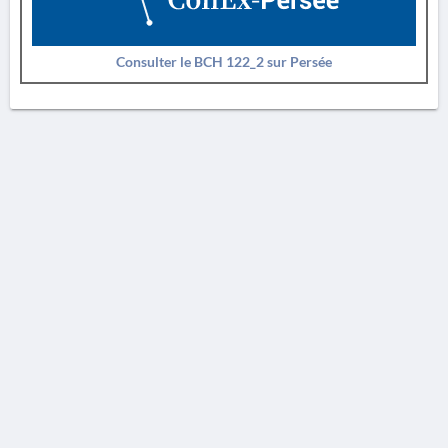
Consulter le BCH 122_2 sur Persée
AVERTISSEMENT
La Chronique des fouilles en ligne ne constitue en aucun cas une publication des
découvertes qui y sont signalées. L'EfA et la BSA ne peuvent délivrer de copie des