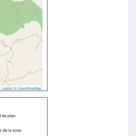
Leaflet
| ©
OpenStreetMap
d de plan
r de la zone