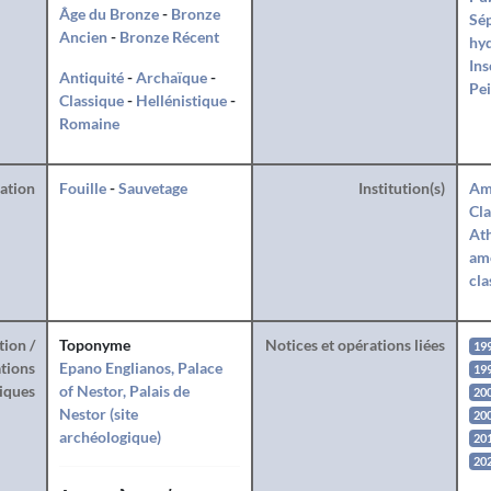
Âge du Bronze
-
Bronze
Sé
Ancien
-
Bronze Récent
hy
Ins
Antiquité
-
Archaïque
-
Pei
Classique
-
Hellénistique
-
Romaine
ration
Fouille
-
Sauvetage
Institution(s)
Am
Cla
Ath
amé
cla
tion /
Toponyme
Notices et opérations liées
19
tions
Epano Englianos, Palace
19
iques
of Nestor, Palais de
20
Nestor (site
20
archéologique)
20
20