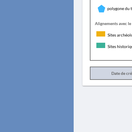
polygone du 
Alignements avec le
Sites archéol
Sites histori
Date de cr