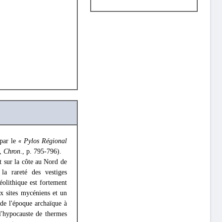
par le
Pylos Régional
«
],
Chron
., p. 795-796).
nt sur la côte au Nord de
a rareté des vestiges
éolithique est fortement
ux sites mycéniens et un
de l'époque archaïque à
l'hypocauste de thermes