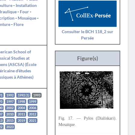
pulture
-
Installation
draulique
-
Four
-
cription
-
Mosaïque
-
nture
-
Flore
Consulter le BCH 118_2 sur
Persée
erican School of
Figure(s)
ssical Studies at
ens (ASCSA) (École
ricaine d'études
ssiques à Athènes)
91
1992
1992 (1)
1993
95
1997
1998
1999
00
2002
2004
2006
07
2010
2011
2012
Fig. 17. — Pylos (Dialiskari).
13
2015
2019
2021
Mosaïque.
22
2023