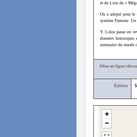
et du Lion du « Méga
On a adopté pour le c
système Pantone. Un 
Y. Lolos passe en r
données historiques 
sommaire du musée d
Mise en ligne rétro
Édition
S
+
−