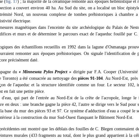
ue (
fig. 17
) ; la majorité de la céramique remonte aux époques hellénistique et 
ction a couvert environ 40 ha. Au Sud du site, on a localisé un bloc épistyle
trémité Nord, un nouveau complexe de tombes préhistoriques à chambre a 
stivité électrique.
esures magnétiques dans l'enceinte du site archéologique du Palais de Nesto
difices et murs et de déterminer le parcours exact de l'aqueduc fouillé par C
ogiques des échantillons recueillis en 1992 dans la lagune d'Osmanaga prouve
ourraient remonter aux époques préhistoriques. On signale l'identification de 
core précisément daté.
mpagne du
Minnesota Pylos Project »
dirigée par F.A. Cooper (Universit
«
e Toronto) a été consacrée au nettoyage des
pièces 91-104
. Au Nord-Est, près
on de l'aqueduc et la structure identifiée comme un four. Le secteur 102, i
t en fait une petite pièce.
d'eau, qui part de l'entrée au Nord-Est de la crête de l'acropole, longe le f
are en deux : une branche gagne la pièce 42, l'autre se dirige vers le Sud pour 
 la base du mur des pièces 93 et 97. Ce système d'adduction d'eau a coupé le so
antérieur à la construction du mur Sud-Ouest flanquant le Bâtiment Nord-Est.
récédentes ont montré que les déblais des fouilles de C. Blegen contenaient de
eintures murales (433 fragments au total, dont le plus grand appartient à la cé