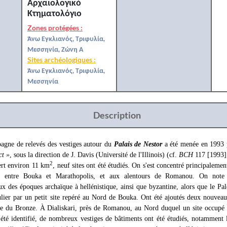
Αρχαιολογικό
Κτηματολόγιο
Zones protégées :
Άνω Εγκλιανός, Τριφυλία,
Μεσσηνία, Ζώνη Α
Sites archéologiques :
Άνω Εγκλιανός, Τριφυλία,
Μεσσηνία
Description
gne de relevés des vestiges autour du
Palais de Nestor
a été menée en 1993 
ct »
, sous la direction de J. Davis (Université de l'Illinois) (cf.
BCH
117 [1993
2
rt environ 11 km
, neuf sites ont été étudiés. On s'est concentré principaleme
, entre Bouka et Marathopolis, et aux alentours de Romanou. On note l
ux des époques archaïque à hellénistique, ainsi que byzantine, alors que le Pal
culier par un petit site repéré au Nord de Bouka. Ont été ajoutés deux nouvea
ge du Bronze. À Dialiskari, près de Romanou, au Nord duquel un site occupé 
 été identifié, de nombreux vestiges de bâtiments ont été étudiés, notamment 