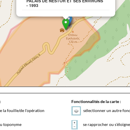
PALAIS DE NESTOR ET SES ENVIRONS
- 1993
:
Fonctionnalités de la carte :
e la fouille/de l'opération
sélectionner un autre fon
 du toponyme
se rapprocher ou s'éloigne