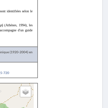
ont identifiées selon le
οχή
(Athènes, 1994), les
l accompagne d'un guide
lénique (1920-2004) en
15-720