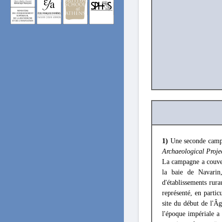
1)
Une seconde campa
Archaeological Proje
La campagne a couve
la baie de Navarin
d'établissements rura
représenté, en parti
site du début de l'Â
l'époque impériale a