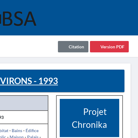
Citation
Version PDF
VIRONS - 1993
Projet
93
Chronika
itat
-
Bains
-
Édifice
lic
-
Maison
-
Palais
-