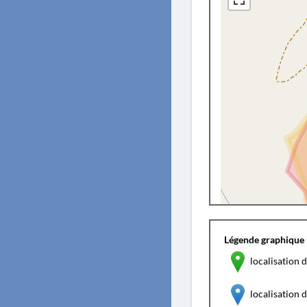
Légende graphique 
localisation d
localisation