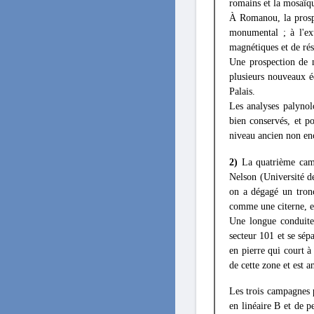
romains et la mosaïq
À Romanou, la prospe
monumental ; à l'ex
magnétiques et de rési
Une prospection de m
plusieurs nouveaux é
Palais.
Les analyses palynol
bien conservés, et p
niveau ancien non en
2)
La quatrième ca
Nelson (Université d
on a dégagé un tronç
comme une citerne, es
Une longue conduite 
secteur 101 et se sép
en pierre qui court à
de cette zone et est 
Les trois campagnes p
en linéaire Β et de p