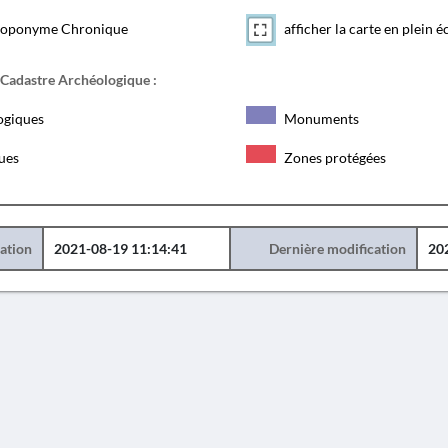
toponyme Chronique
afficher la carte en plein é
 Cadastre Archéologique :
ogiques
Monuments
ques
Zones protégées
éation
2021-08-19 11:14:41
Dernière modification
20