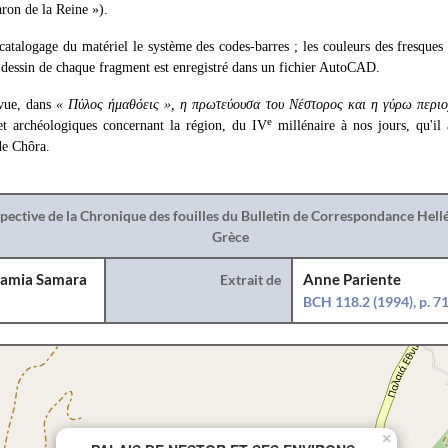
ron de la Reine »).
atalogage du matériel le système des codes-barres ; les couleurs des fresques s
dessin de chaque fragment est enregistré dans un fichier AutoCAD.
evue, dans
« Πύλος ήμαθόεις », η πρωτεύουσα του Νέστορος και η γύρω περι
e
et archéologiques concernant la région, du IV
millénaire à nos jours, qu'i
e Chôra.
spective de la Chronique des fouilles du Bulletin de Correspondance Hel
Grèce
amia Samara
Extrait de
Anne Pariente
BCH 118.2 (1994), p. 7
×