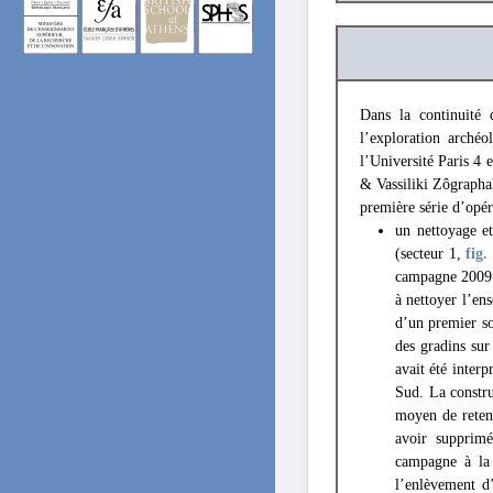
Dans la continuité
l’exploration arché
l’Université Paris 4
& Vassiliki Zôgrapha
première série d’opéra
un nettoyage e
(secteur 1,
fig.
campagne 2009 v
à nettoyer l’en
d’un premier so
des gradins sur
avait été inter
Sud. La constru
moyen de reteni
avoir supprimé
campagne à la 
l’enlèvement d