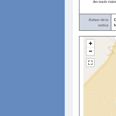
des tracés viair
Auteur de la
D
notice
M
+
−