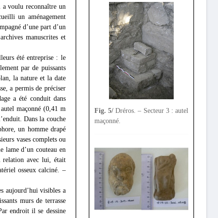
n a voulu reconnaître un
cueilli un aménagement
ccompagné d’une part d’un
archives manuscrites et
eurs été entreprise : le
ellement par de puissants
an, la nature et la date
se, a permis de préciser
dage a été conduit dans
un autel maçonné (0,41 m
Fig. 5/
Dréros. – Secteur 3 : autel
 l’enduit. Dans la couche
maçonné.
plophore, un homme drapé
usieurs vases complets ou
une lame d’un couteau en
relation avec lui, était
tériel osseux calciné. –
es aujourd’hui visibles a
issants murs de terrasse
ar endroit il se dessine