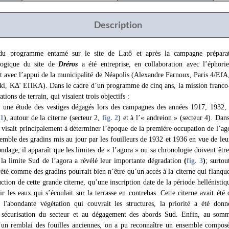
Description
 du programme entamé sur le site de Latô et après la campagne préparat
ologique du site de
Dréros
a été entreprise, en collaboration avec l’éphori
 et avec l’appui de la municipalité de Néapolis (Alexandre Farnoux, Paris 4/Ef
ki, ΚΔ' ΕΠΚΑ). Dans le cadre d’un programme de cinq ans, la mission franco-
tions de terrain, qui visaient trois objectifs :
t une étude des vestiges dégagés lors des campagnes des années 1917, 1932,
 1
), autour de la citerne (secteur 2,
fig. 2
) et à l’« andreion » (secteur 4). Dans
isait principalement à déterminer l’époque de la première occupation de l’ago
semble des gradins mis au jour par les fouilleurs de 1932 et 1936 en vue de leu
ndage, il apparaît que les limites de « l’agora » ou sa chronologie doivent êt
 la limite Sud de l’agora a révélé leur importante dégradation
(
fig. 3
)
; surtou
prété comme des gradins pourrait bien n’être qu’un accès à la citerne qui flanqu
ction de cette grande citerne, qu’une inscription date de la période hellénistiq
r les eaux qui s’écoulait sur la terrasse en contrebas. Cette citerne avait ét
 l'abondante végétation qui couvrait les structures, la priorité a été don
sécurisation du secteur et au dégagement des abords Sud. Enfin, au somme
’un remblai des fouilles anciennes, on a pu reconnaître un ensemble composé