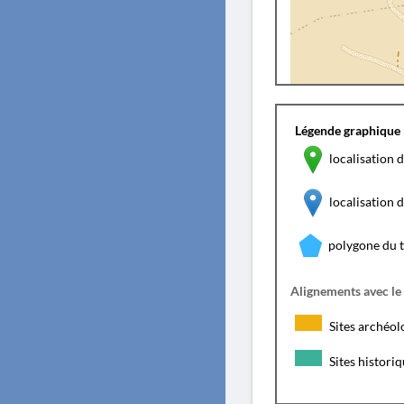
Légende graphique 
localisation d
localisation
polygone du 
Alignements avec le
Sites archéol
Sites histori