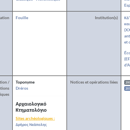
Esp
ration
Fouille
Institution(s)
ΚΔ'
και
(XX
ant
et 
Éco
(EF
d'A
tion /
Toponyme
Notices et opérations liées
20
tions
Dréros
20
iques
Αρχαιολογικό
Κτηματολόγιο
Sites archéologiques :
Δρήρος Νεάπολης