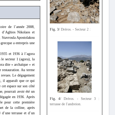
oire de l’année 2008,
Fig. 3/
Dréros. - Secteur 2 :
e d’Aghios Nikolaos et
A, Stavroula Apostolakou
grecque a entrepris une
 1935 et 1936 à l’agora
 le secteur 1 (agora), la
ra dite « archaïque » et
r restauration. Au terme
re revues. Le dégagement
t, il apparaît que ce qui
e cet espace sur son côté
ue, pourrait avoir été un
é dégagée en 1936. Après
Fig. 4/
Dréros. - Secteur 3 :
née pour cette première
terrasse de l'andreion.
t de la colline, après
 d’une terrasse et d’un