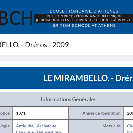
LLO. - Dréros - 2009
LE MIRAMBELLO. - Drér
Informations Générales
otice
1371
Année de l'opération
20
logie
Antiquité
-
Archaïque
-
Mots-clés
Cit
Classique
-
Hellénistique
Ins