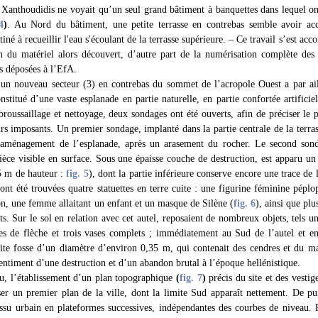
 Xanthoudidis ne voyait qu’un seul grand bâtiment à banquettes dans lequel o
4
)
. Au Nord du bâtiment, une petite terrasse en contrebas semble avoir ac
iné à recueillir l'eau s'écoulant de la terrasse supérieure. – Ce travail s’est a
 du matériel alors découvert, d’autre part de la numérisation complète des 
s déposées à l’EfA.
’un nouveau secteur (3) en contrebas du sommet de l’acropole Ouest a par aill
onstitué d’une vaste esplanade en partie naturelle, en partie confortée artifici
roussaillage et nettoyage, deux sondages ont été ouverts, afin de préciser le pl
rs imposants. Un premier sondage, implanté dans la partie centrale de la terras
l’aménagement de l’esplanade, après un arasement du rocher. Le second son
ièce visible en surface. Sous une épaisse couche de destruction, est apparu 
5 m de hauteur :
fig. 5
), dont la partie inférieure conserve encore une trace de
 ont été trouvées quatre statuettes en terre cuite : une figurine féminine pé
n, une femme allaitant un enfant et un masque de Silène (
fig. 6
), ainsi que pl
s. Sur le sol en relation avec cet autel, reposaient de nombreux objets, tels 
es de flèche et trois vases complets ; immédiatement au Sud de l’autel et en 
ite fosse d’un diamètre d’environ 0,35 m, qui contenait des cendres et du ma
entiment d’une destruction et d’un abandon brutal à l’époque hellénistique.
eu, l’établissement d’un plan topographique
(
fig. 7
)
précis du site et des vestig
er un premier plan de la ville, dont la limite Sud apparaît nettement. De pu
tissu urbain en plateformes successives, indépendantes des courbes de niveau. P