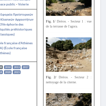
ace public
-
Voierie
 Εφορεία Προϊστορικών
 Κλασικών Αρχαιοτήτων
Fig. 1/
Dréros. - Secteur 1 : vue
IVe éphorie des
de la terrasse de l'agora.
iquités préhistoriques
classiques)
le française d'Athènes
A) (École française
thènes)
09
2010
2013
2017
18
2020
2023
Fig. 2/
Dréros. - Secteur 2 :
nettoyage de la citerne.