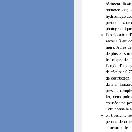
bâtiment, là où
andreion
(
fig. 
hydraulique dest
premier examen
photographique
l’exploration d
secteur 3 est c
murs. Après déb
de plusieurs mu
les étapes de 
l’angle d’une p
de côté sur 0,7
de destruction,
dans un himatio
presque complet
fer, deux point
creusée une pet
Tout donne le s
en troisième li
permis de dress
structurent le 