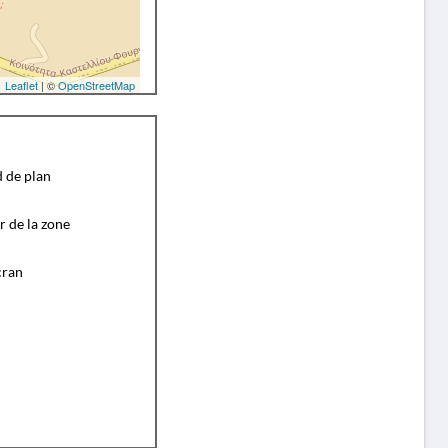
Leaflet
| ©
OpenStreetMap
d de plan
r de la zone
cran