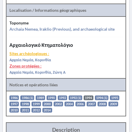
Localisation / Informations géographiques
Toponyme
Archaia Nemea, Iraklio (Previous), and archaeological site
Αρχαιολογικό Κτηματολόγιο
Sites archéologiques :
Αρχαία Νεμέα, Κορινθία
Zones protégées :
Αρχαία Νεμέα, Κορινθία, Ζώνη Α
Notices et opérations liées
1986
1986 (1)
1989
1990
1992
1992 (1)
1994
1994 (1)
1995
1997
1998
1999
2000
2002
2004
2006
2007
2008
2009
2010
2011
2012
2014
Description