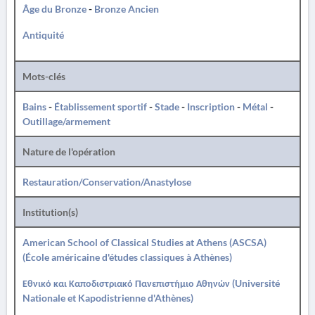
Âge du Bronze
-
Bronze Ancien
Antiquité
Mots-clés
Bains
-
Établissement sportif
-
Stade
-
Inscription
-
Métal
-
Outillage/armement
Nature de l'opération
Restauration/Conservation/Anastylose
Institution(s)
American School of Classical Studies at Athens (ASCSA)
(École américaine d'études classiques à Athènes)
Εθνικό και Καποδιστριακό Πανεπιστήμιο Αθηνών (Université
Nationale et Kapodistrienne d'Athènes)