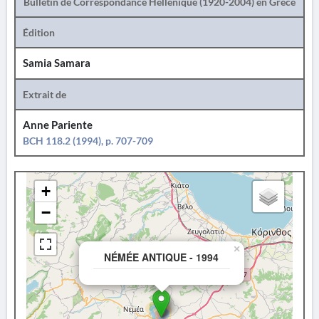
Bulletin de Correspondance Hellénique (1920-2004) en Grèce
Édition
Samia Samara
Extrait de
Anne Pariente
BCH 118.2 (1994), p. 707-709
+
−
×
NÉMÉE ANTIQUE - 1994