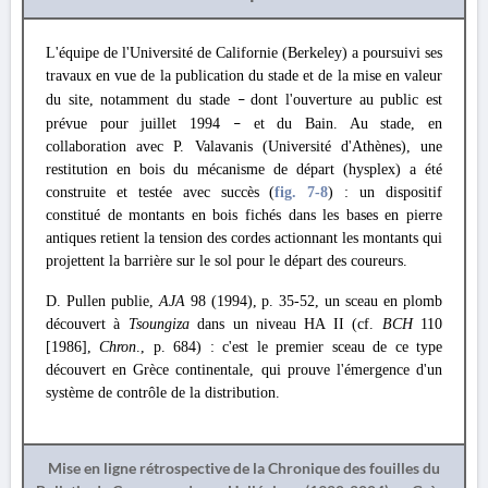
L'équipe de l'Université de Californie (Berkeley) a poursuivi ses
travaux en vue de la publication du stade et de la mise en valeur
du site, notamment du stade
dont l'ouverture au public est
–
prévue pour juillet 1994
et du Bain. Au stade, en
–
collaboration avec P. Valavanis (Université d'Athènes), une
restitution en bois du mécanisme de départ (hysplex) a été
construite et testée avec succès (
fig. 7
-8
) : un dispositif
constitué de montants en bois fichés dans les bases en pierre
antiques retient la tension des cordes actionnant les montants qui
projettent la barrière sur le sol pour le départ des coureurs.
D. Pullen publie,
AJA
98 (1994), p. 35-52, un sceau en plomb
découvert à
Tsoungiza
dans un niveau HA II (cf.
BCH
110
[1986],
Chron
., p. 684) : c'est le premier sceau de ce type
découvert en Grèce continentale, qui prouve l'émergence d'un
système de contrôle de la distribution.
Mise en ligne rétrospective de la Chronique des fouilles du