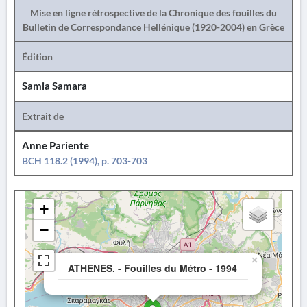
Mise en ligne rétrospective de la Chronique des fouilles du
Bulletin de Correspondance Hellénique (1920-2004) en Grèce
Édition
Samia Samara
Extrait de
Anne Pariente
BCH 118.2 (1994), p. 703-703
+
−
×
ATHENES. - Fouilles du Métro - 1994