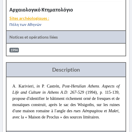
Αρχαιολογικό Κτηματολόγιο
Sites archéologiques :
Πόλη των Αθηνών
Notices et opérations liées
1994
Description
A. Karivieri,
in
P. Castrén,
Post-Herulian Athens. Aspects of
Life and Culture in Athens A.D. 267-529
(1994), p. 115-139,
propose d'identifier le bâtiment richement orné de fresques et de
mosaïques construit, après le sac des Wisigoths, sur les ruines
d'une maison romaine à l'angle des
rues Aéropagitou
et
Makri
,
avec la « Maison de Proclus » des sources littéraires.