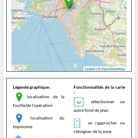
Leaflet
| ©
OpenStreetMap
Légende graphique :
Fonctionnalités de la carte
:
localisation de la
sélectionner un
fouille/de l'opération
autre fond de plan
localisation du
se rapprocher ou
toponyme
s'éloigner de la zone