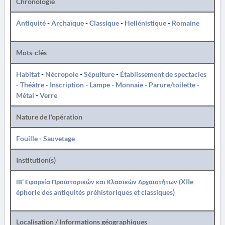
Chronologie
Antiquité
-
Archaïque
-
Classique
-
Hellénistique
-
Romaine
Mots-clés
Habitat
-
Nécropole
-
Sépulture
-
Établissement de spectacles
-
Théâtre
-
Inscription
-
Lampe
-
Monnaie
-
Parure/toilette
-
Métal
-
Verre
Nature de l'opération
Fouille
-
Sauvetage
Institution(s)
ΙΒ' Εφορεία Προϊστορικών και Κλασικών Αρχαιοτήτων (XIIe
éphorie des antiquités préhistoriques et classiques)
Localisation / Informations géographiques