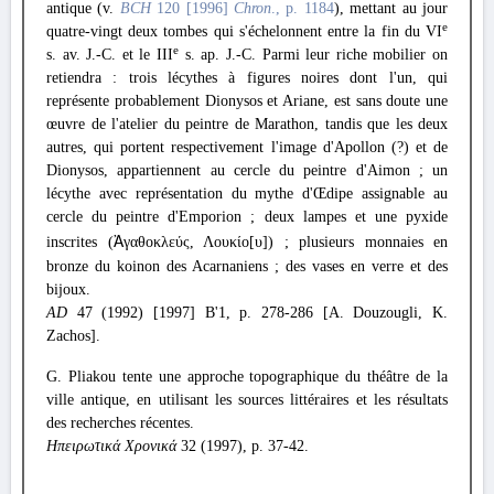
antique (v.
BCH
120 [1996]
Chron
., p. 1184
), mettant au jour
e
quatre-vingt deux tombes qui s'échelonnent entre la fin du VI
e
s. av. J.-C. et le III
s. ap. J.-C. Parmi leur riche mobilier on
retiendra : trois lécythes à figures noires dont l'un, qui
représente probablement Dionysos et Ariane, est sans doute une
œuvre de l'atelier du peintre de Marathon, tandis que les deux
autres, qui portent respectivement l'image d'Apollon (?) et de
Dionysos, appartiennent au cercle du peintre d'Aimon ; un
lécythe avec représentation du mythe d'Œdipe assignable au
cercle du peintre d'Emporion ; deux lampes et une pyxide
inscrites (
Ἀ
γαθοκλεύς, Λουκίο[υ]) ; plusieurs monnaies en
bronze du koinon des Acarnaniens ; des vases en verre et des
bijoux.
AD
47 (1992) [1997] Β'1, p. 278-286 [A. Douzougli, K.
Zachos].
G. Pliakou tente une approche topographique du théâtre de la
ville antique, en utilisant les sources littéraires et les résultats
des recherches récentes.
Ηπειρωτικά Χρονικά
32 (1997), p. 37-42.