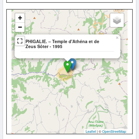
+
−
×
PHIGALIE. – Temple d'Athéna et de
Zeus Sôter - 1995
Leaflet
| ©
OpenStreetMap