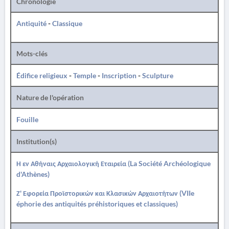
Chronologie
Antiquité
-
Classique
Mots-clés
Édifice religieux
-
Temple
-
Inscription
-
Sculpture
Nature de l'opération
Fouille
Institution(s)
Η εν Αθήναις Αρχαιολογική Εταιρεία (La Société Archéologique
d'Athènes)
Ζ' Εφορεία Προϊστορικών και Κλασικών Αρχαιοτήτων (VIIe
éphorie des antiquités préhistoriques et classiques)