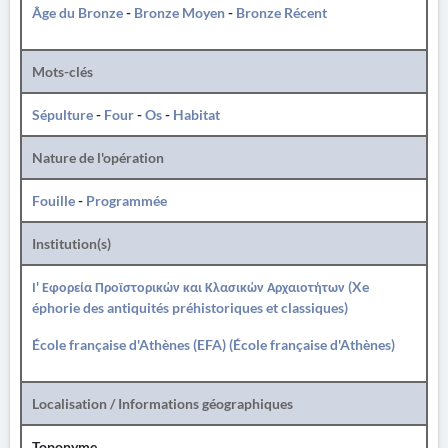
Âge du Bronze
-
Bronze Moyen
-
Bronze Récent
Mots-clés
Sépulture
-
Four
-
Os
-
Habitat
Nature de l'opération
Fouille
-
Programmée
Institution(s)
Ι' Εφορεία Προϊστορικών και Κλασικών Αρχαιοτήτων (Xe
éphorie des antiquités préhistoriques et classiques)
École française d'Athènes (EFA) (École française d'Athènes)
Localisation / Informations géographiques
Toponyme