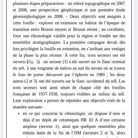
plusieurs étapes préparatoires : un relevé topographique en 2007
et 2008, une prospection géophysique et une première étude
géomorphologique en 2008. – Deux objectifs sont assignés à
cette fouille : explorer en extension un habitat de l’époque de
transition entre Bronze moyen et Bronze récent ; en corollaire,
fixer une chronologie valable pour la région et fondée sur des
ensembles stratigraphiques. La première campagne devait dès
lors privilégier la fouille en extension, en s’arrêtant aux vestiges
de la phase la plus récente.
À cette fin, trois secteurs ont été
ouverts
(
fig. 1
)
: un secteur (1) a été ouvert sur le flanc oriental
du tell, à une vingtaine de mètres au sud du terrain où se trouve
le four de potier découvert par l’éphorie en 1989 ; les deux
autres (2 et 3) ont été ouverts sur le flanc occidental du tell. Les
trois secteurs sont ainsi situés de chaque côté des fouilles
françaises de 1937-1938, toujours visibles au milieu du tell.
Leur exploration a permis de répondre aux objectifs visés de la
manière suivante :
en ce qui concerne la
chronologie
, on dispose d’ores et
déjà d’un dépôt de céramiques HR III A d’une certaine
ampleur (secteur 1), ainsi que quelques ensembles plus
réduits datés de la fin de l’HM (secteurs 2 et 3), alors