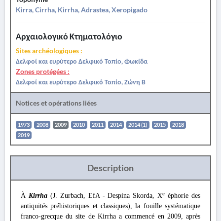
Kirra, Cirrha, Kirrha, Adrastea, Xeropigado
Αρχαιολογικό Κτηματολόγιο
Sites archéologiques :
Δελφοί και ευρύτερο Δελφικό Τοπίο, Φωκίδα
Zones protégées :
Δελφοί και ευρύτερο Δελφικό Τοπίο, Ζώνη Β
Notices et opérations liées
1973
2008
2009
2010
2011
2014
2014 (1)
2015
2018
2019
Description
e
À
Kirrha
(J. Zurbach, EfA - Despina Skorda, X
éphorie des
antiquités préhistoriques et classiques), la fouille systématique
franco-grecque du site de Kirrha a commencé en 2009, après