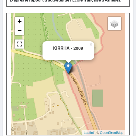
+
−
×
KIRRHA - 2009
Leaflet
| ©
OpenStreetMap