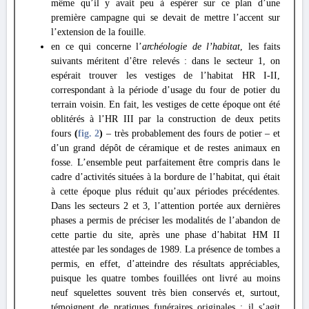
même qu’il y avait peu à espérer sur ce plan d’une
première campagne qui se devait de mettre l’accent sur
l’extension de la fouille.
en ce qui concerne l’
archéologie de l’habitat
, les faits
suivants méritent d’être relevés : dans le secteur 1, on
espérait trouver les vestiges de l’habitat HR I-II,
correspondant à la période d’usage du four de potier du
terrain voisin. En fait, les vestiges de cette époque ont été
oblitérés à l’HR III par la construction de deux petits
fours
(
fig. 2
)
– très probablement des fours de potier – et
d’un grand dépôt de céramique et de restes animaux en
fosse. L’ensemble peut parfaitement être compris dans le
cadre d’activités situées à la bordure de l’habitat, qui était
à cette époque plus réduit qu’aux périodes précédentes.
Dans les secteurs 2 et 3, l’attention portée aux dernières
phases a permis de préciser les modalités de l’abandon de
cette partie du site, après une phase d’habitat HM II
attestée par les sondages de 1989. La présence de tombes a
permis, en effet, d’atteindre des résultats appréciables,
puisque les quatre tombes fouillées ont livré au moins
neuf squelettes souvent très bien conservés et, surtout,
témoignent de pratiques funéraires originales : il s’agit