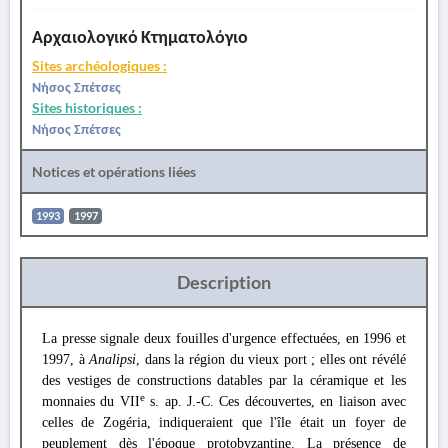
Αρχαιολογικό Κτηματολόγιο
Sites archéologiques :
Νήσος Σπέτσες
Sites historiques :
Νήσος Σπέτσες
Notices et opérations liées
1993
1997
Description
La presse signale deux fouilles d'urgence effectuées, en 1996 et
1997, à
Analipsi
, dans la région du vieux port ; elles ont révélé
des vestiges de constructions datables par la céramique et les
e
monnaies du VII
s. ap. J.-C. Ces découvertes, en liaison avec
celles de Zogéria, indiqueraient que l'île était un foyer de
peuplement dès l'époque protobyzantine. La présence de