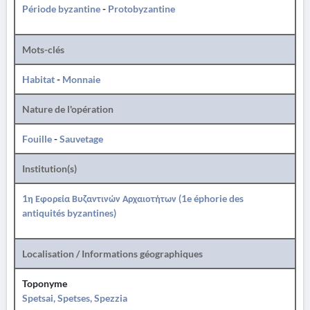
Période byzantine
-
Protobyzantine
Mots-clés
Habitat
-
Monnaie
Nature de l'opération
Fouille
-
Sauvetage
Institution(s)
1η Εφορεία Βυζαντινών Αρχαιοτήτων (1e éphorie des
antiquités byzantines)
Localisation / Informations géographiques
Toponyme
Spetsai, Spetses, Spezzia