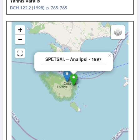
Yannis Varalis
BCH 122.2 (1998), p. 765-765
+
−
×
SPETSAI. – Analipsi - 1997