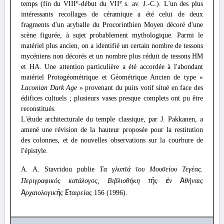
e
e
temps (fin du VIII
-début du VII
s. av. J.-C.). L'un des plus
intéressants recollages de céramique a été celui de deux
fragments d'un aryballe du Procorinthien Moyen décoré d'une
scène figurée, à sujet probablement mythologique. Parmi le
matériel plus ancien, on a identifié un certain nombre de tessons
mycéniens non décorés et un nombre plus réduit de tessons HM
et HA. Une attention particulière a été accordée à l'abondant
matériel Protogéométrique et Géométrique Ancien de type «
Laconian Dark Age
» provenant du puits votif situé en face des
édifices cultuels ; plusieurs vases presque complets ont pu être
reconstitués.
L'étude architecturale du temple classique, par J. Pakkanen, a
amené une révision de la hauteur proposée pour la restitution
des colonnes, et de nouvelles observations sur la courbure de
l'épistyle.
A. A. Stavridou publie
Tα γλυπτά του Μουσείου Τεγέας.
Περιγραφικός κατάλογος, Βιβλιοθήκη τ
ῆ
ς
ἐ
ν
Ἀ
θήναις
Ἀ
ρχαιολογικ
ῆ
ς
Ἑ
ταιρείας
156 (1996).