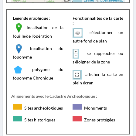
Leaflet
| ©
OpenStreetMap
Légende graphique :
Fonctionnalités de la carte
:
localisation de la
sélectionner un
fouille/de l'opération
autre fond de plan
localisation du
se rapprocher ou
toponyme
s'éloigner de la zone
polygone du
afficher la carte en
toponyme Chronique
plein écran
Alignements avec le Cadastre Archéologique :
Sites archéologiques
Monuments
Sites historiques
Zones protégées