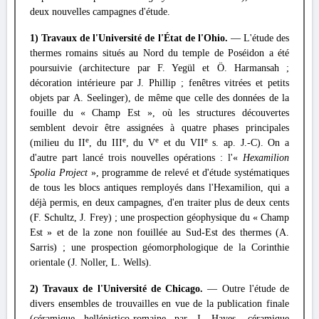
deux nouvelles campagnes d'étude.
1) Travaux de l'Université de l'État de l'Ohio.
— L'étude des
thermes romains situés au Nord du temple de Poséidon a été
poursuivie (architecture par F. Yegül et Ö. Harmansah ;
décoration intérieure par J. Phillip ; fenêtres vitrées et petits
objets par A. Seelinger), de même que celle des données de la
fouille du « Champ Est », où les structures découvertes
semblent devoir être assignées à quatre phases principales
e
e
e
e
(milieu du II
, du III
, du V
et du VII
s. ap. J.-C). On a
d'autre part lancé trois nouvelles opérations : l'«
Hexamilion
Spolia Project
», programme de relevé et d'étude systématiques
de tous les blocs antiques remployés dans l'Hexamilion, qui a
déjà permis, en deux campagnes, d'en traiter plus de deux cents
(F. Schultz, J. Frey) ; une prospection géophysique du « Champ
Est » et de la zone non fouillée au Sud-Est des thermes (A.
Sarris) ; une prospection géomorphologique de la Corinthie
orientale (J. Noller, L. Wells).
2) Travaux de l'Université de Chicago.
— Outre l'étude de
divers ensembles de trouvailles en vue de la publication finale
(céramique hellénistico-romaine par J. Hayes, céramique