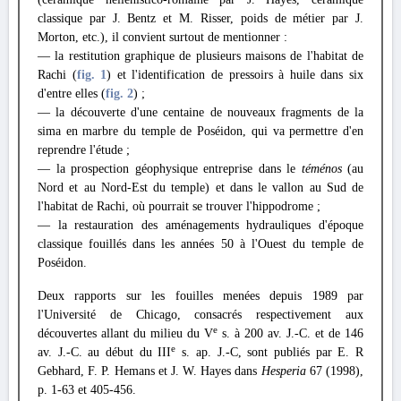
classique par J. Bentz et M. Risser, poids de métier par J.
Morton, etc.), il convient surtout de mentionner :
— la restitution graphique de plusieurs maisons de l'habitat de
Rachi (
fig. 1
) et l'identification de pressoirs à huile dans six
d'entre elles (
fig. 2
) ;
— la découverte d'une centaine de nouveaux fragments de la
sima en marbre du temple de Poséidon, qui va permettre d'en
reprendre l'étude ;
— la prospection géophysique entreprise dans le
téménos
(au
Nord et au Nord-Est du temple) et dans le vallon au Sud de
l'habitat de Rachi, où pourrait se trouver l'hippodrome ;
— la restauration des aménagements hydrauliques d'époque
classique fouillés dans les années 50 à l'Ouest du temple de
Poséidon.
Deux rapports sur les fouilles menées depuis 1989 par
l'Université de Chicago, consacrés respectivement aux
e
découvertes allant du milieu du V
s. à 200 av. J.-C. et de 146
e
av. J.-C. au début du III
s. ap. J.-C, sont publiés par E. R
Gebhard, F. P. Hemans et J. W. Hayes dans
Hesperia
67 (1998),
p. 1-63 et 405-456.