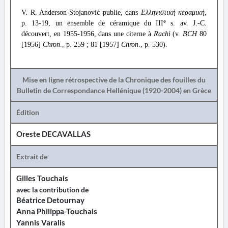
V. R. Anderson-Stojanović publie, dans
Ελληνιστική κεραμική
,
e
p. 13-19, un ensemble de céramique du III
s. av. J.-C.
découvert, en 1955-1956, dans une citerne à
Rachi
(v.
BCH
80
[1956]
Chron
., p. 259 ; 81 [1957]
Chron
., p. 530).
Mise en ligne rétrospective de la Chronique des fouilles du
Bulletin de Correspondance Hellénique (1920-2004) en Grèce
Édition
Oreste DECAVALLAS
Extrait de
Gilles Touchais
avec la contribution de
Béatrice Detournay
Anna Philippa-Touchais
Yannis Varalis