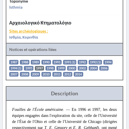
Toponyme
Isthmia
Αρχαιολογικό Κτηματολόγιο
Sites archéologiques :
Ισθμία, Κορινθία
Notices et opérations liées
1987
1988
1989
1990
1991
1991 (1)
1992
1992 (1)
1994
1994 (1)
1995
1997
1998
1999
2000
2002
2004
2006
2007
2008
2009
2010
2011
2012
2014
Description
Fouilles de l'École américaine.
— En 1996 et 1997, les deux
équipes engagées dans l'exploration du site, celle de l'Université
de l'État de l'Ohio et celle de l'Université de Chicago (dirigées
respectivement par
T. E. Gregory
et
E. R. Gebhard
), ont mené