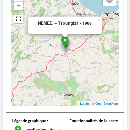
−
×
NÉMÉE. – Tsoungiza - 1989
Leaflet
| ©
OpenStreetMap
Légende graphique :
Fonctionnalités de la carte
:
localisation de la