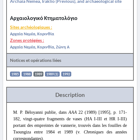
Archaia Nemea, Iraklio (Previous), and archaeological site
Αρχαιολογικό Κτηματολόγιο
Sites archéologiques :
Αρχαία Νεμέα, Κορινθία
Zones protégées :
Αρχαία Νεμέα, Κορινθία, Ζώνη Α
Notices et opérations liées
1985
1988
1989
1989 (1)
1992
Description
M. P. Béloyanni publie, dans
AAA
22 (1989) [1995], p. 171-
182, vingt-quatre fragments de vases (HA I-III et HR I-III)
portant des empreintes de vannerie, trouvés dans les fouilles de
Tsoungiza entre 1984 et 1989 (v.
Chroniques
des années
correspondantes).